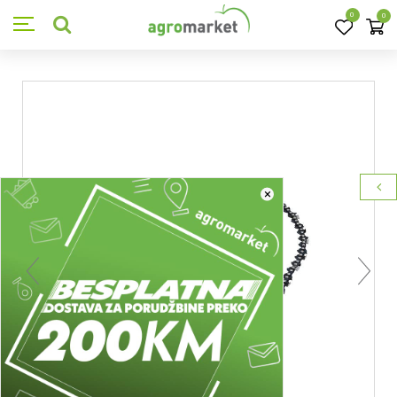
0
0
×