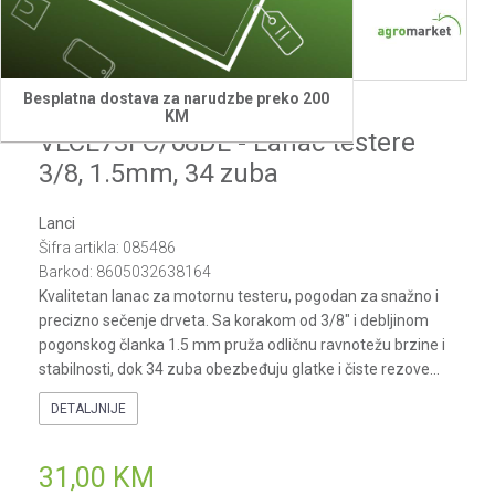
1
2
3
4
Besplatna dostava za narudzbe preko 200
Villager
KM
VLCL73FC/68DL - Lanac testere
3/8, 1.5mm, 34 zuba
Lanci
Šifra artikla:
085486
Barkod:
8605032638164
Kvalitetan lanac za motornu testeru, pogodan za snažno i
precizno sečenje drveta. Sa korakom od 3/8" i debljinom
pogonskog članka 1.5 mm pruža odličnu ravnotežu brzine i
stabilnosti, dok 34 zuba obezbeđuju glatke i čiste rezove
...
DETALJNIJE
31,00
KM