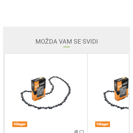
Ime/Nadimak
Email adresa
MOŽDA VAM SE SVIDI
Poruka
Anti-spam zaštita - izračunajte koliko je 6 - 1 :
POŠALJI