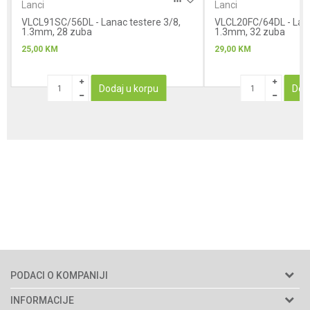
Lanci
Lanci
VLCL91SC/56DL - Lanac testere 3/8,
VLCL20FC/64DL - Lana
1.3mm, 28 zuba
1.3mm, 32 zuba
25,00
KM
29,00
KM
Dodaj u korpu
Dod
PODACI O KOMPANIJI
Agromarket d.o.o.
INFORMACIJE