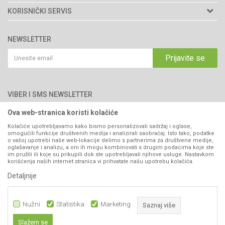
Matični broj: 11003826
O nama
KORISNIČKI SERVIS
Brendovi
Adresa: Industrijska zona 2, broj 8B
Uslovi korišćenja i prodaje
76300 Bijeljina
Katalozi
NEWSLETTER
Politika privatnosti
Saradnja
Email:
webshop@agromarket.ba
Kako kupiti
Prijavite se
Blog
066/44-99-00
Isporuka
Najčešća pitanja
Načini plaćanja
PIB: 4402278140003
Kontakt
VIBER I SMS NEWSLETTER
Pravo na odustajanje
Reklamacije
Ova web-stranica koristi kolačiće
Prijavite se
Povraćaj sredstava
Kolačiće upotrebljavamo kako bismo personalizovali sadržaj i oglase,
omogućili funkcije društvenih medija i analizirali saobraćaj. Isto tako, podatke
Zamjena artikala
o vašoj upotrebi naše web-lokacije delimo s partnerima za društvene medije,
PRATITE NAS
oglašavanje i analizu, a oni ih mogu kombinovati s drugim podacima koje ste
Plaćanje karticama
im pružili ili koje su prikupili dok ste upotrebljavali njihove usluge. Nastavkom
korišćenja naših internet stranica vi prihvatate našu upotrebu kolačića.
Detaljnije
Nužni
Statistika
Marketing
Saznaj više
Slažem se