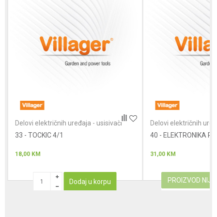
Poruka
Anti-spam zaštita - izračunajte koliko je 2 + 3 :
Delovi električnih uređaja - usisivači
Delovi električnih uređ
33 - TOCKIC 4/1
POŠALJI
40 - ELEKTRONIKA P
18,00
KM
31,00
KM
PROIZVOD NIJ
Dodaj u korpu