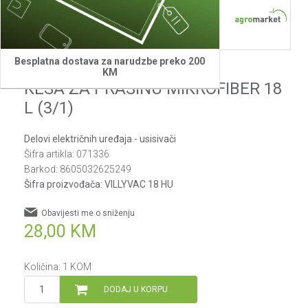
Besplatna dostava za narudzbe preko 200
Villager
KM
KESA ZA PRASINU MIKROFIBER 18
L (3/1)
Delovi električnih uređaja - usisivači
Šifra artikla:
071336
Barkod:
8605032625249
Šifra proizvođača:
VILLYVAC 18 HU
Obavijesti me o sniženju
28,00
KM
Količina:
1
KOM
DODAJ U KORPU