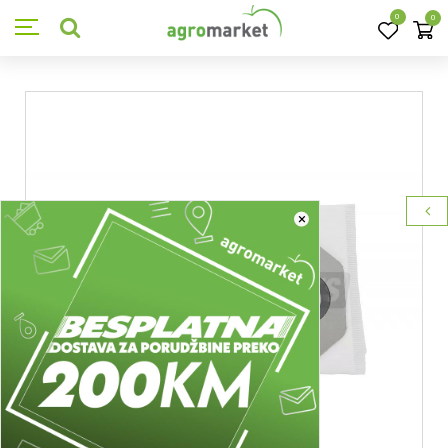
0
0
×