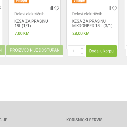
Delovi električnih
Delovi električnih
uređaja - usisivači
uređaja - usisivači
KESA ZA PRASINU
KESA ZA PRASINU
18L (1/1)
MIKROFIBER 18 L (3/1)
7,00
KM
28,00
KM
N
PROIZVOD NIJE DOSTUPAN
Dodaj u korpu
CIJE
KORISNIČKI SERVIS