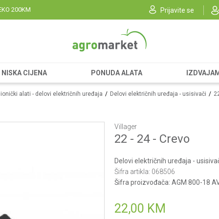
EKO 200KM
Prijavite se
NISKA CIJENA
PONUDA ALATA
IZDVAJA
onički alati - delovi električnih uređaja
Delovi električnih uređaja - usisivači
22
Villager
22 - 24 - Crevo
Delovi električnih uređaja - usisiva
Šifra artikla:
068506
Šifra proizvođača:
AGM 800-18 A
22,00
KM