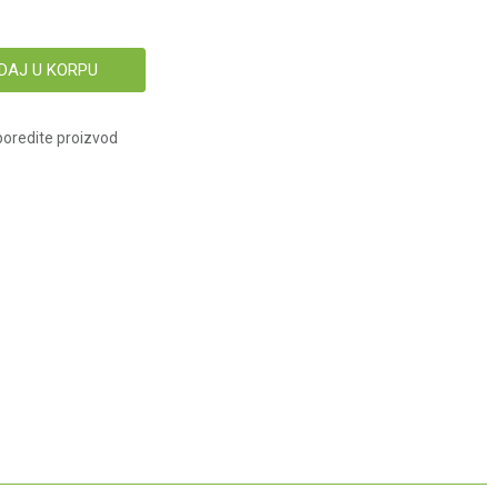
DAJ U KORPU
oredite proizvod