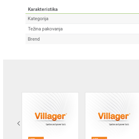
Karakteristika
Kategorija
Težina pakovanja
Brend
Ime/Nadimak
Poruka
Anti-spam zaštita - izračunajte koliko je 9 - 4 :