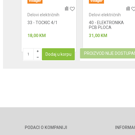
Delovi električnih
Delovi električnih
POŠALJI
uređaja - usisivači
uređaja - usisivači
KA
33 - TOCKIC 4/1
40 - ELEKTRONIKA
PCB PLOCA
18,00
KM
31,00
KM
PROIZVOD NIJE DOSTUPA
korpu
Dodaj u korpu
PODACI O KOMPANIJI
INFORMA