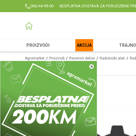
066/44-99-00
BESPLATNA DOSTAVA ZA PORUDZBINE PR
PROIZVODI
AKCIJA
TRAJNO 
Agromarket
Proizvodi
Rezervni delovi
Radionički alati
Radi
×