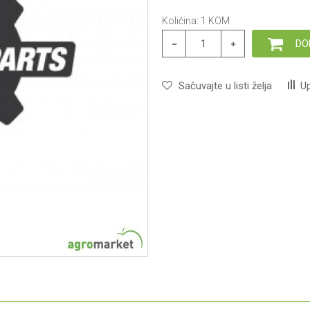
Količina:
1
KOM
DO
Sačuvajte u listi želja
Up