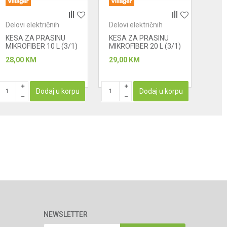
Delovi električnih
Delovi električnih
Delo
uređaja - usisivači
uređaja - usisivači
uređ
KESA ZA PRASINU
KESA ZA PRASINU
Filte
MIKROFIBER 10 L (3/1)
MIKROFIBER 20 L (3/1)
28,00
KM
29,00
KM
9,00
PROIZ
Dodaj u korpu
Dodaj u korpu
NEWSLETTER