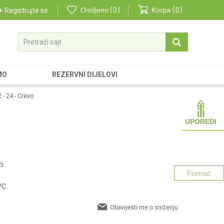
Omiljeno
0
Korpa
0
Registrujte se
Pretraži sajt
MO
REZERVNI DIJELOVI
 - 24 - Crevo
UPOREDI
či
Pomoć
VC
Obavijesti me o sniženju