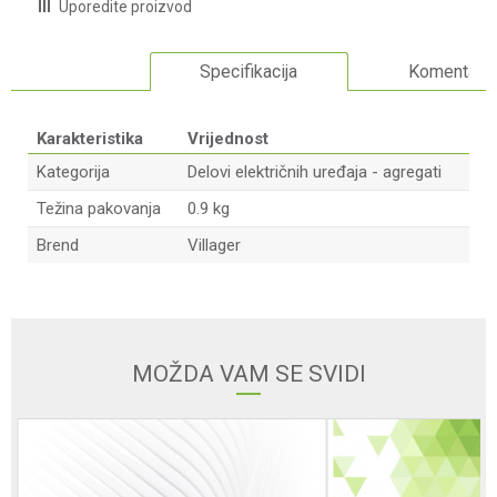
Uporedite proizvod
Specifikacija
Komentari
Karakteristika
Vrijednost
Kategorija
Delovi električnih uređaja - agregati
Težina pakovanja
0.9 kg
Brend
Villager
Ime/Nadimak
Email adresa
MOŽDA VAM SE SVIDI