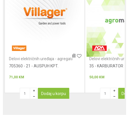
Poruka
Anti-spam zaštita - izračunajte koliko je 2 + 3 :
Delovi električnih uređaja - agregati
Delovi električnih uređ
705360 - 21 - AUSPUH KPT.
POŠALJI
35 - KARBURATOR
71,00
KM
50,00
KM
Dodaj u korpu
Dod