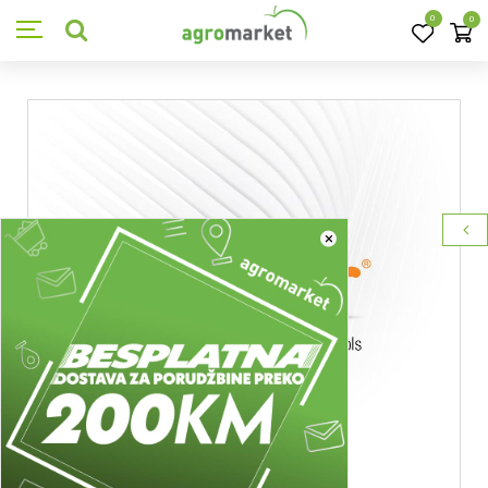
0
0
×