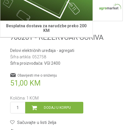
Besplatna dostava za narudzbe preko 200
Villager
KM
700201 - REZERVOAR GORIVA
Delovi električnih uređaja - agregati
Šifra artikla:
052758
Šifra proizvođača:
VGI 2400
Obavijesti me o sniženju
51,00
KM
Količina:
1
KOM
DODAJ U KORPU
Sačuvajte u listi želja