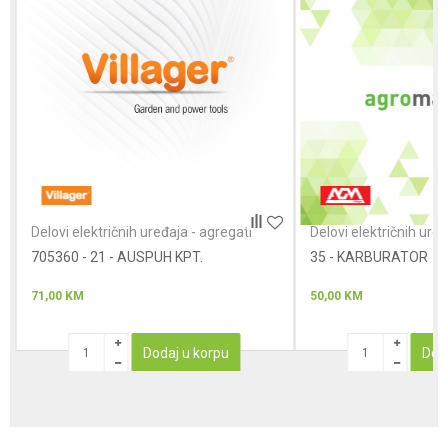
Poruka
Anti-spam zaštita - izračunajte koliko je 2 + 3 :
Delovi električnih uređaja - agregati
Delovi električnih uređ
705360 - 21 - AUSPUH KPT.
POŠALJI
35 - KARBURATOR
71,00
KM
50,00
KM
Dodaj u korpu
Dod