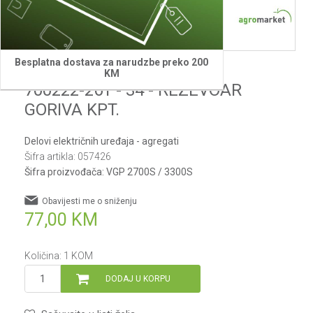
Besplatna dostava za narudzbe preko 200
Villager
KM
700222-261 - 34 - REZEVOAR
GORIVA KPT.
Delovi električnih uređaja - agregati
Šifra artikla:
057426
Šifra proizvođača:
VGP 2700S / 3300S
Obavijesti me o sniženju
77,00
KM
Količina:
1
KOM
DODAJ U KORPU