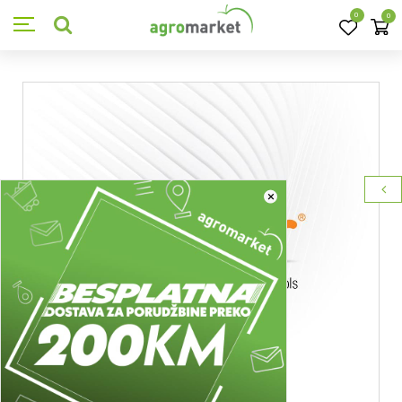
0
0
×