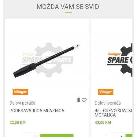
MOŽDA VAM SE SVIDI
Poruka
Anti-spam zaštita - izračunajte koliko je 4 + 1 :
POŠALJI
Delovi perača
Delovi perača
PODESAVAJUCA MLAZNICA
46 - CREVO KRATKO 
MOTALICA
22,00
KM
43,00
KM