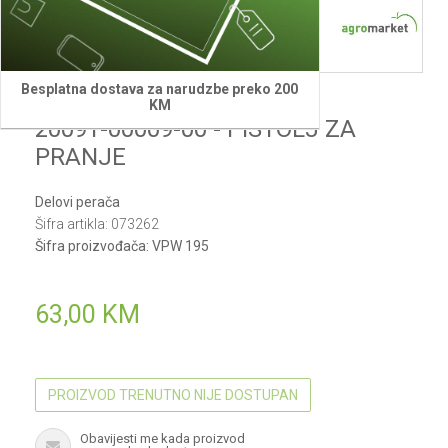
Besplatna dostava za narudzbe preko 200
Villager
KM
20091-00009-00 - PISTOLJ ZA
PRANJE
Delovi perača
Šifra artikla:
073262
Šifra proizvođača:
VPW 195
63,00
KM
PROIZVOD TRENUTNO NIJE DOSTUPAN
Obavijesti me kada proizvod