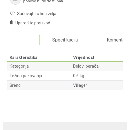
ponovo bude dostupan
Sačuvajte u listi želja
Uporedite proizvod
Specifikacija
Komentari
Karakteristika
Vrijednost
Kategorija
Delovi perača
Težina pakovanja
0.6 kg
Brend
Villager
Ime/Nadimak
Email adresa