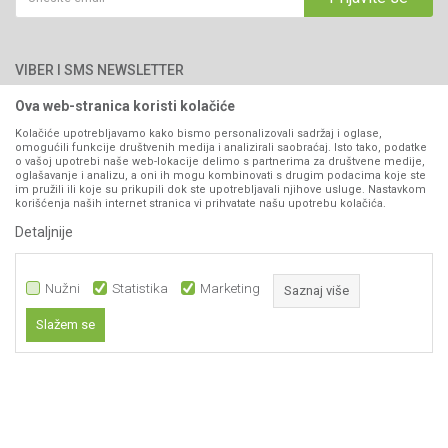
Blog
066/44-99-00
Isporuka
Najčešća pitanja
Načini plaćanja
PIB: 4402278140003
Kontakt
VIBER I SMS NEWSLETTER
Pravo na odustajanje
Reklamacije
Ova web-stranica koristi kolačiće
Prijavite se
Povraćaj sredstava
Kolačiće upotrebljavamo kako bismo personalizovali sadržaj i oglase,
omogućili funkcije društvenih medija i analizirali saobraćaj. Isto tako, podatke
Zamjena artikala
o vašoj upotrebi naše web-lokacije delimo s partnerima za društvene medije,
PRATITE NAS
oglašavanje i analizu, a oni ih mogu kombinovati s drugim podacima koje ste
Plaćanje karticama
im pružili ili koje su prikupili dok ste upotrebljavali njihove usluge. Nastavkom
korišćenja naših internet stranica vi prihvatate našu upotrebu kolačića.
Detaljnije
Nužni
Statistika
Marketing
Saznaj više
Slažem se
Nastojimo da budemo što precizniji u opisu proizvoda, prikazu slika i samih
Nužni
cijena, ali ne možemo garantovati da su sve informacije kompletne i bez
grešaka. Svi artikli prikazani na sajtu su dio naše ponude i ne
Statistika
podrazumijeva da su dostupni u svakom trenutku.
Marketing