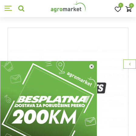
0
0
×