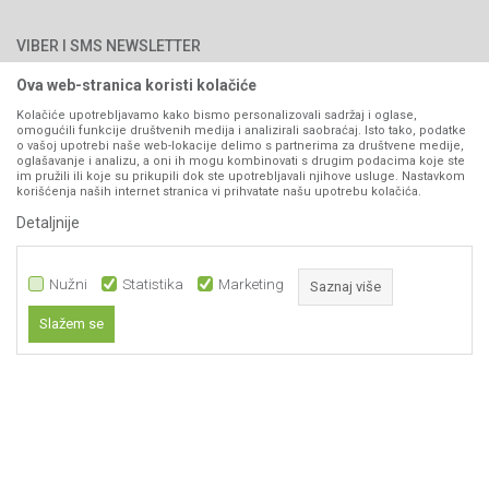
Najčešća pitanja
Načini plaćanja
PIB: 4402278140003
Kontakt
VIBER I SMS NEWSLETTER
Pravo na odustajanje
Reklamacije
Ova web-stranica koristi kolačiće
Prijavite se
Povraćaj sredstava
Kolačiće upotrebljavamo kako bismo personalizovali sadržaj i oglase,
omogućili funkcije društvenih medija i analizirali saobraćaj. Isto tako, podatke
Zamjena artikala
o vašoj upotrebi naše web-lokacije delimo s partnerima za društvene medije,
PRATITE NAS
oglašavanje i analizu, a oni ih mogu kombinovati s drugim podacima koje ste
Plaćanje karticama
im pružili ili koje su prikupili dok ste upotrebljavali njihove usluge. Nastavkom
korišćenja naših internet stranica vi prihvatate našu upotrebu kolačića.
Detaljnije
Nužni
Statistika
Marketing
Saznaj više
Slažem se
Nastojimo da budemo što precizniji u opisu proizvoda, prikazu slika i samih
Nužni
cijena, ali ne možemo garantovati da su sve informacije kompletne i bez
grešaka. Svi artikli prikazani na sajtu su dio naše ponude i ne
Statistika
podrazumijeva da su dostupni u svakom trenutku.
Marketing
Obavezni kolačići čine stranicu upotrebljivom omogućavajući osnovne
www.agromarket.ba
NB SOFT
©2026
, Izrada
. Sva prava zadržana.