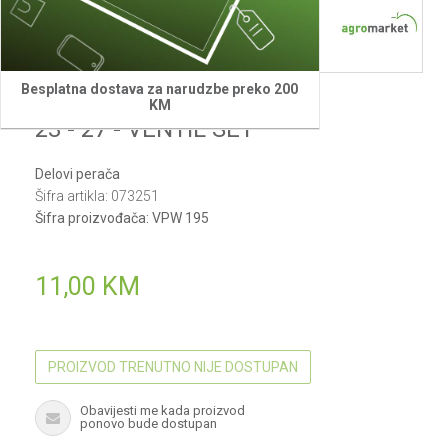
Besplatna dostava za narudzbe preko 200
Villager
KM
23 - 27 - VENTIL SET
Delovi perača
Šifra artikla:
073251
Šifra proizvođača:
VPW 195
11,00
KM
PROIZVOD TRENUTNO NIJE DOSTUPAN
Obavijesti me kada proizvod
ponovo bude dostupan