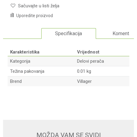
Sačuvajte u listi želja
Uporedite proizvod
Specifikacija
Komentari
Karakteristika
Vrijednost
Kategorija
Delovi perača
Težina pakovanja
0.01 kg
Brend
Villager
Ime/Nadimak
Email adresa
MOŽDA VAM SE SVIDI