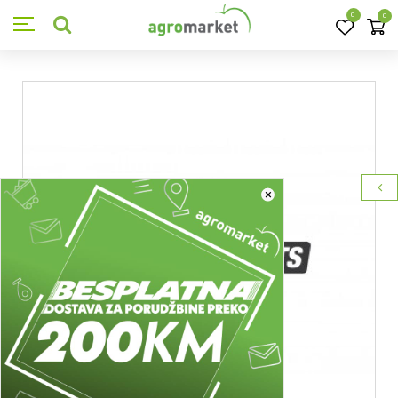
0
0
×