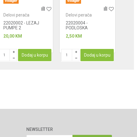
Delovi perača
Delovi perača
Delo
22020002 - LEZAJ
22020004 -
220
PUMPE 2
PODLOSKA
KOS
AHV30G24.1-5
20,00
KM
2,50
KM
29,0
Dodaj u korpu
Dodaj u korpu
NEWSLETTER