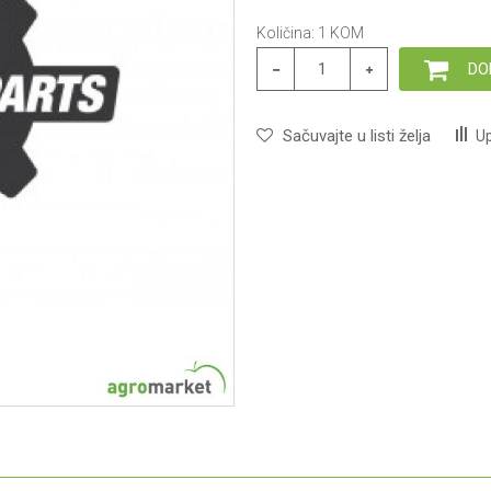
Količina:
1
KOM
DO
Sačuvajte u listi želja
Up