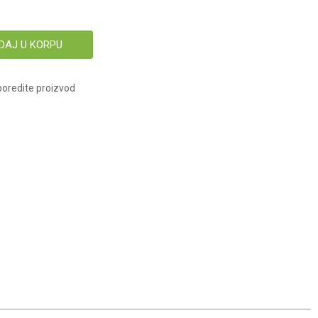
DAJ U KORPU
oredite proizvod