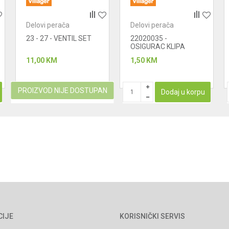
Delovi perača
Delovi perača
23 - 27 - VENTIL SET
22020035 -
OSIGURAC KLIPA
11,00
KM
1,50
KM
PROIZVOD NIJE DOSTUPAN
Dodaj u korpu
CIJE
KORISNIČKI SERVIS