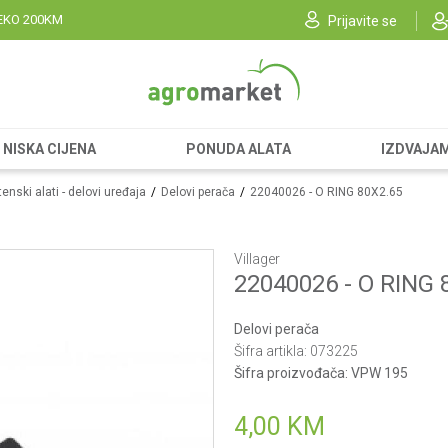
EKO 200KM
Prijavite se
NISKA CIJENA
PONUDA ALATA
IZDVAJA
enski alati - delovi uređaja
Delovi perača
22040026 - O RING 80X2.65
Villager
22040026 - O RING 
Delovi perača
Šifra artikla:
073225
Šifra proizvođača:
VPW 195
4,00
KM