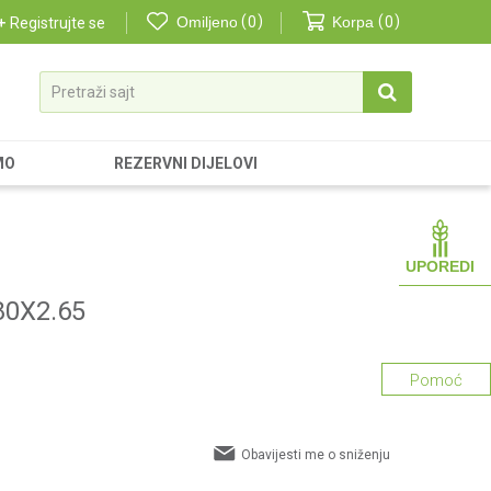
Omiljeno
0
Korpa
0
Registrujte se
Pretraži sajt
MO
REZERVNI DIJELOVI
UPOREDI
80X2.65
Pomoć
Obavijesti me o sniženju