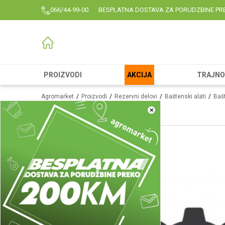
066/44-99-00
BESPLATNA DOSTAVA ZA PORUDZBINE PR
PROIZVODI
AKCIJA
TRAJNO 
Agromarket
Proizvodi
Rezervni delovi
Baštenski alati
Bašt
×