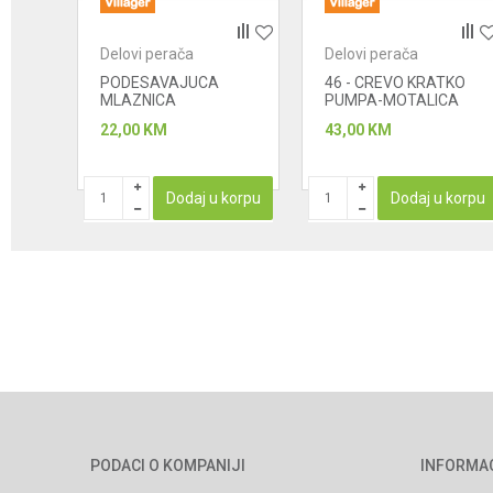
Delovi perača
Delovi perača
POŠALJI
-
PODESAVAJUCA
46 - CREVO KRATKO
MLAZNICA
PUMPA-MOTALICA
22,00
KM
43,00
KM
STUPAN
Dodaj u korpu
Dodaj u korpu
PODACI O KOMPANIJI
INFORMA