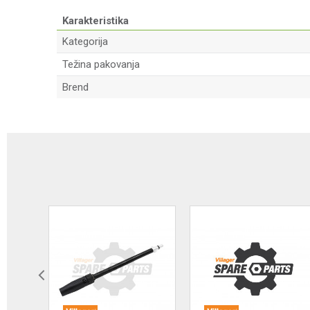
Karakteristika
Kategorija
Težina pakovanja
Brend
Ime/Nadimak
Poruka
Anti-spam zaštita - izračunajte koliko je 6 - 1 :