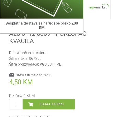
Besplatna dostava za narudzbe preko 200
Villager
KM
A28.0112.0009 - POKLOPAC
KVACILA
Delovi lančanih testera
Šifra artikla:
067895
Šifra proizvođača:
VGS 3011 PE
Obavijesti me o sniženju
4,50
KM
Količina:
1
KOM
DODAJ U KORPU