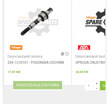
Poruka
Anti-spam zaštita - izračunajte koliko je 4 + 1 :
Delovi lančanih testera
Delovi lančanih tester
334-7J10101 - POGONSKA OSOVINA
POŠALJI
OPRUGA ZAUSTAVN
17,00
KM
24,00
KM
PROIZVOD NIJE DOSTUPAN
Dod