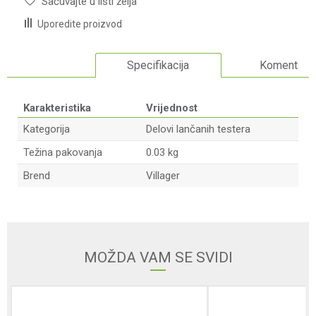
Sačuvajte u listi želja
Uporedite proizvod
Specifikacija
Komentari
Karakteristika
Vrijednost
Kategorija
Delovi lančanih testera
Težina pakovanja
0.03 kg
Brend
Villager
Ime/Nadimak
Email adresa
MOŽDA VAM SE SVIDI