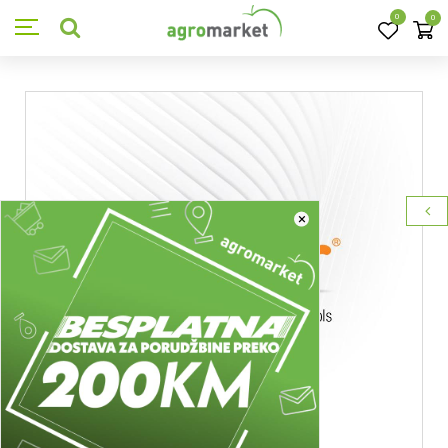
0
0
×