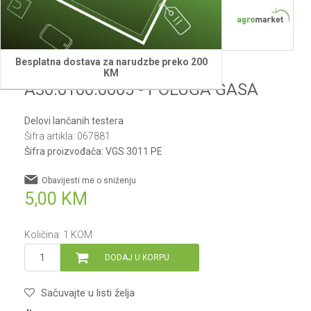
Besplatna dostava za narudzbe preko 200
Villager
KM
A30.0100.0005 - POLUGA GASA
Delovi lančanih testera
Šifra artikla:
067881
Šifra proizvođača:
VGS 3011 PE
Obavijesti me o sniženju
5,00
KM
Količina:
1
KOM
DODAJ U KORPU
Sačuvajte u listi želja