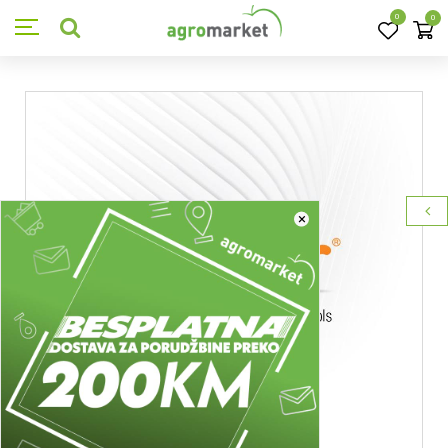
0
0
×