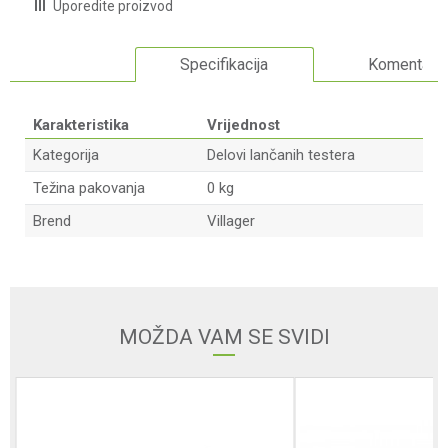
Uporedite proizvod
Specifikacija
Komentari
Karakteristika
Vrijednost
Kategorija
Delovi lančanih testera
Težina pakovanja
0 kg
Brend
Villager
Ime/Nadimak
Email adresa
MOŽDA VAM SE SVIDI