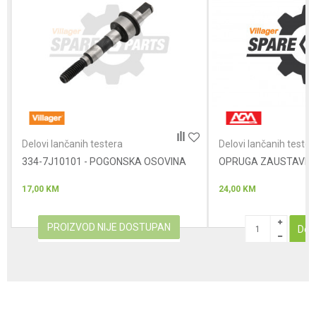
Poruka
Anti-spam zaštita - izračunajte koliko je 2 + 3 :
Delovi lančanih testera
Delovi lančanih tester
334-7J10101 - POGONSKA OSOVINA
POŠALJI
OPRUGA ZAUSTAVN
17,00
KM
24,00
KM
PROIZVOD NIJE DOSTUPAN
Dod