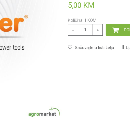
5,00
KM
Količina:
1
KOM
DO
Sačuvajte u listi želja
Up