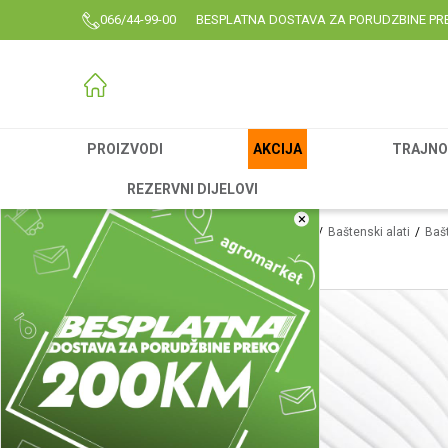
066/44-99-00
BESPLATNA DOSTAVA ZA PORUDZBINE PR
PROIZVODI
AKCIJA
TRAJNO 
REZERVNI DIJELOVI
×
Agromarket
Proizvodi
Rezervni delovi
Baštenski alati
Bašt