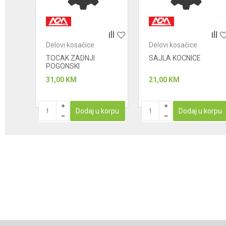
Anti-spam zaštita - izračunajte koliko je 6 - 1 :
Delovi kosačice
Delovi kosačice
POŠALJI
ovi
TOCAK ZADNJI
SAJLA KOCNICE
POGONSKI
31,00
KM
21,00
KM
korpu
Dodaj u korpu
Dodaj u korpu