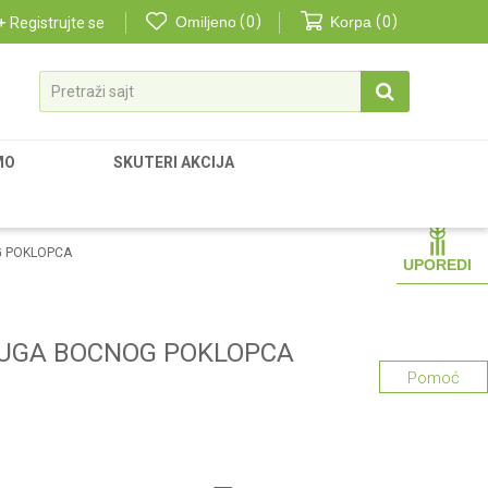
Omiljeno
0
Korpa
0
Registrujte se
Pretraži sajt
MO
SKUTERI AKCIJA
G POKLOPCA
UPOREDI
PRUGA BOCNOG POKLOPCA
Pomoć