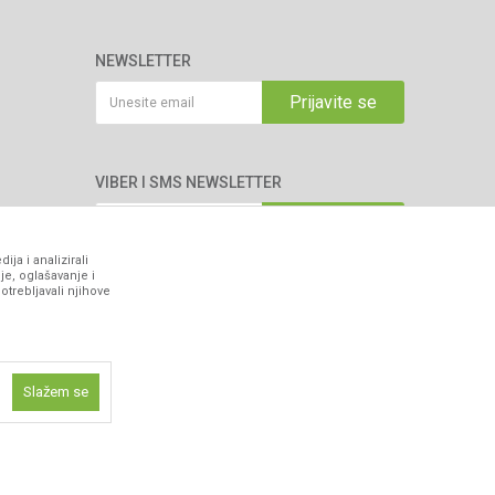
NEWSLETTER
Prijavite se
VIBER I SMS NEWSLETTER
Prijavite se
ja i analizirali
je, oglašavanje i
PRATITE NAS
otrebljavali njihove
Slažem se
ne funkcije kao
isti kolačiće
ismo omogućili