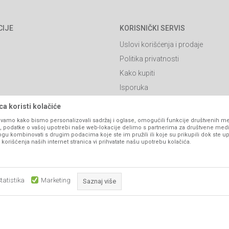
CIJE
KORISNIČKI SERVIS
Uslovi korišćenja i prodaje
Politika privatnosti
Kako kupiti
Isporuka
Načini plaćanja
a koristi kolačiće
itanja
Pravo na odustajanje
vamo kako bismo personalizovali sadržaj i oglase, omogućili funkcije društvenih medi
ko, podatke o vašoj upotrebi naše web-lokacije delimo s partnerima za društvene medi
Reklamacije
ogu kombinovati s drugim podacima koje ste im pružili ili koje su prikupili dok ste up
orišćenja naših internet stranica vi prihvatate našu upotrebu kolačića.
Povraćaj sredstava
Zamjena artikala
Plaćanje karticama
tatistika
Marketing
Saznaj više
Obavezni kolačići čine stranicu upotrebljivom omogućavajući osnov
što su navigacija stranicom i pristup zaštićenim područjima. Sajt kor
koji su nužni za ispravno funkcionisanje naše web stranice kako b