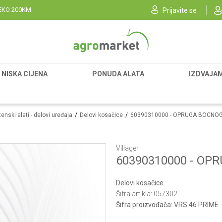
EKO 200KM
Prijavite se
NISKA CIJENA
PONUDA ALATA
IZDVAJA
enski alati - delovi uređaja
Delovi kosačice
60390310000 - OPRUGA BOCNO
Villager
60390310000 - O
Delovi kosačice
Šifra artikla:
057302
Šifra proizvođača:
VRS 46 PRIME