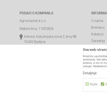
PODACI O KOMPANIJI
INFORMA
Agromarket d.o.o.
O nama
Brendovi
Matični broj: 11003826
Katalozi
Adresa: Industrijska zona 2, broj 8B
Saradnja
76300 Bijeljina
Blog
Email:
webshop@agromarket.ba
Ova web-stranic
Najčešća p
Kolačiće upotreblja
066/44-99-00
saobraćaj. Isto ta
Kontakt
analizu, a oni ih m
PIB: 4402278140003
usluge. Nastavkom k
Detaljnije
Nužni
S
Nužni
Statistika