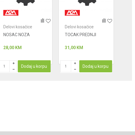
Delovi kosačice
Delovi kosačice
Delo
NOSAC NOZA
TOCAK PREDNJI
3221
ZA 
28,00
KM
31,00
KM
32,0
PROIZ
Dodaj u korpu
Dodaj u korpu