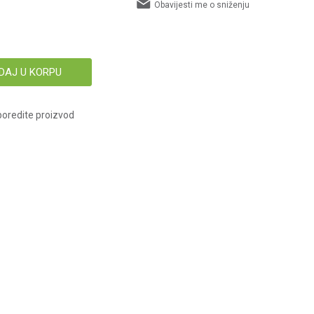
Obavijesti me o sniženju
DAJ U KORPU
oredite proizvod