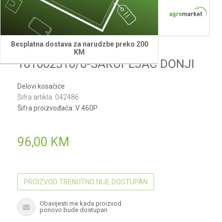
Besplatna dostava za narudzbe preko 200
Villager
KM
181002318/0-SAKUPLJAC DONJI
Delovi kosačice
Šifra artikla:
042486
Šifra proizvođača:
V 460P
96,00
KM
PROIZVOD TRENUTNO NIJE DOSTUPAN
Obavijesti me kada proizvod
ponovo bude dostupan