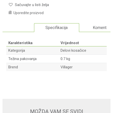
Sačuvajte u listi želja
Uporedite proizvod
Specifikacija
Komentari
Karakteristika
Vrijednost
Kategorija
Delovi kosačice
Težina pakovanja
0.7 kg
Brend
Villager
Ime/Nadimak
Email adresa
MOŽDA VAM SE SVIDI