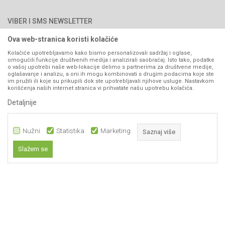
Najčešća pitanja
Načini plaćanja
PIB: 4402278140003
Kontakt
VIBER I SMS NEWSLETTER
Pravo na odustajanje
Reklamacije
Ova web-stranica koristi kolačiće
Prijavite se
Povraćaj sredstava
Kolačiće upotrebljavamo kako bismo personalizovali sadržaj i oglase,
omogućili funkcije društvenih medija i analizirali saobraćaj. Isto tako, podatke
Zamjena artikala
o vašoj upotrebi naše web-lokacije delimo s partnerima za društvene medije,
PRATITE NAS
oglašavanje i analizu, a oni ih mogu kombinovati s drugim podacima koje ste
Plaćanje karticama
im pružili ili koje su prikupili dok ste upotrebljavali njihove usluge. Nastavkom
korišćenja naših internet stranica vi prihvatate našu upotrebu kolačića.
Detaljnije
Nužni
Statistika
Marketing
Saznaj više
Slažem se
Nastojimo da budemo što precizniji u opisu proizvoda, prikazu slika i samih
Nužni
cijena, ali ne možemo garantovati da su sve informacije kompletne i bez
grešaka. Svi artikli prikazani na sajtu su dio naše ponude i ne
Statistika
podrazumijeva da su dostupni u svakom trenutku.
Marketing
Obavezni kolačići čine stranicu upotrebljivom omogućavajući osnovne
www.agromarket.ba
NB SOFT
©2026
, Izrada
. Sva prava zadržana.