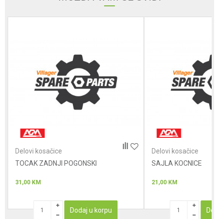
Poruka
Anti-spam zaštita - izračunajte koliko je 9 - 4 :
POŠALJI
Delovi kosačice
Delovi kosačice
TOCAK ZADNJI POGONSKI
SAJLA KOCNICE
31,00
KM
21,00
KM
Dodaj u korpu
Dod