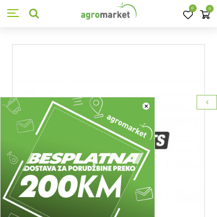
0
0
×