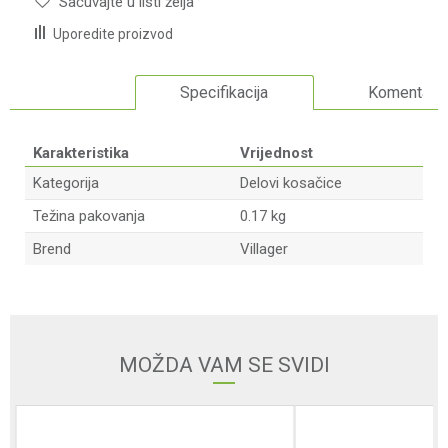
Sačuvajte u listi želja
Uporedite proizvod
Specifikacija
Komentari
Karakteristika
Vrijednost
Kategorija
Delovi kosačice
Težina pakovanja
0.17 kg
Brend
Villager
Ime/Nadimak
Email adresa
MOŽDA VAM SE SVIDI