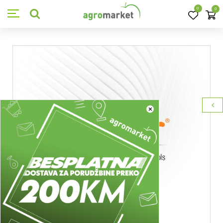
0
0
×