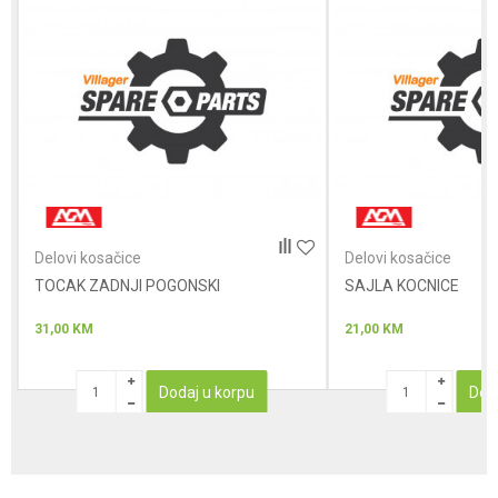
Poruka
Anti-spam zaštita - izračunajte koliko je 9 - 4 :
Delovi kosačice
Delovi kosačice
TOCAK ZADNJI POGONSKI
POŠALJI
SAJLA KOCNICE
31,00
KM
21,00
KM
Dodaj u korpu
Dod