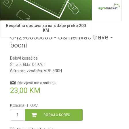
Besplatna dostava za narudzbe preko 200
Villager
KM
G4290000000 - Usmerivac trave -
bocni
Delovi kosačice
Šifra artikla:
049761
Šifra proizvođača:
VRS 530H
Obavijesti me o sniženju
23,00
KM
Količina:
1
KOM
DODAJ U KORPU