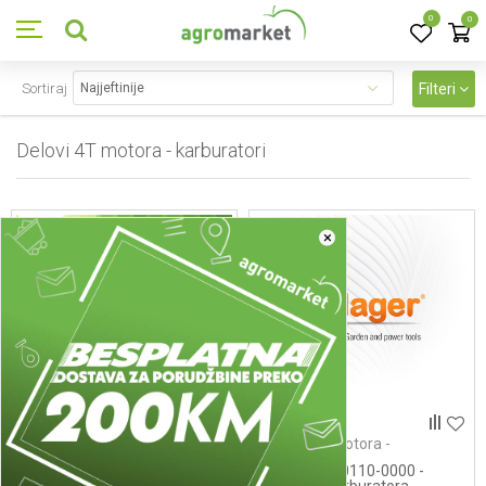
0
0
Sortiraj
Filteri
Delovi 4T motora - karburatori
19
proizvoda
×
Delovi 4T motora -
Delovi 4T motora -
karburatori
karburatori
118551515/0 -
16003-Z010110-0000 -