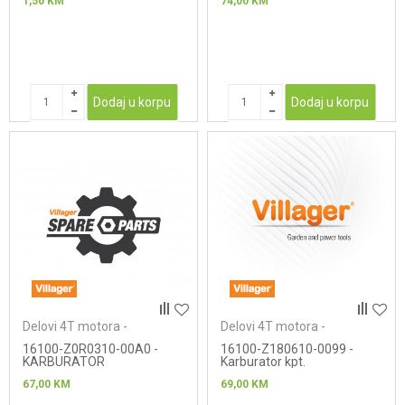
1,50
KM
74,00
KM
Dodaj u korpu
Dodaj u korpu
Delovi 4T motora -
Delovi 4T motora -
karburatori
karburatori
16100-Z0R0310-00A0 -
16100-Z180610-0099 -
KARBURATOR
Karburator kpt.
67,00
KM
69,00
KM