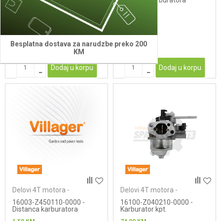
KARBURATOR
Distanca karburatora
235,00
KM
8,50
KM
Besplatna dostava za narudzbe preko 200
KM
Dodaj u korpu
Dodaj u korpu
Delovi 4T motora -
Delovi 4T motora -
karburatori
karburatori
16003-Z450110-0000 -
16100-Z040210-0000 -
Distanca karburatora
Karburator kpt.