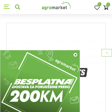
0
0
×