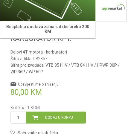
Besplatna dostava za narudzbe preko 200
Villager
KM
KARBURATOR KPT.
Delovi 4T motora - karburatori
Šifra artikla:
082357
Šifra proizvođača:
VTB 8511 V / VTB 8411 V / HPWP 30P /
WP 36P / WP 60P
Obavijesti me o sniženju
80,00
KM
Količina:
1
KOM
DODAJ U KORPU
Sačuvajte u listi želja