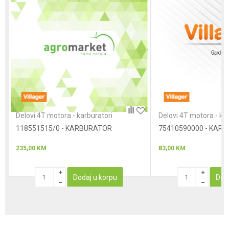
Poruka
Anti-spam zaštita - izračunajte koliko je 6 - 1 :
Delovi 4T motora - karburatori
Delovi 4T motora - ka
118551515/0 - KARBURATOR
POŠALJI
75410590000 - KAR
235,00
KM
83,00
KM
Dodaj u korpu
Dod