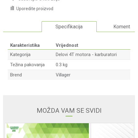
Uporedite proizvod
Specifikacija
Komentari
Karakteristika
Vrijednost
Kategorija
Delovi 4T motora - karburatori
Težina pakovanja
0.3 kg
Brend
Villager
Ime/Nadimak
Email adresa
MOŽDA VAM SE SVIDI