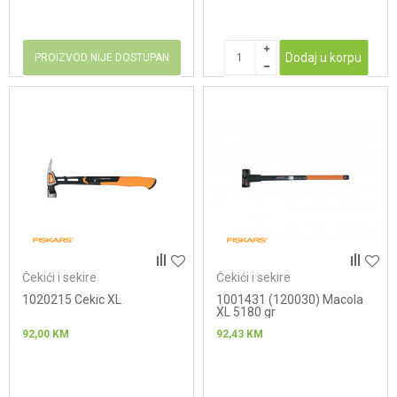
Dodaj u korpu
PROIZVOD NIJE DOSTUPAN
Čekići i sekire
Čekići i sekire
1020215 Cekic XL
1001431 (120030) Macola
XL 5180 gr
92,00
KM
92,43
KM