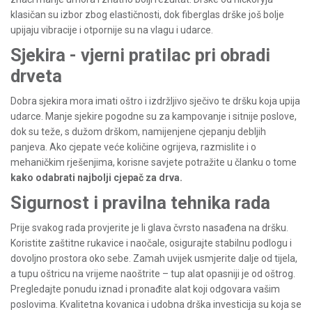
klasičan su izbor zbog elastičnosti, dok fiberglas drške još bolje
upijaju vibracije i otpornije su na vlagu i udarce.
Sjekira - vjerni pratilac pri obradi
drveta
Dobra sjekira mora imati oštro i izdržljivo sječivo te dršku koja upija
udarce. Manje sjekire pogodne su za kampovanje i sitnije poslove,
dok su teže, s dužom drškom, namijenjene cjepanju debljih
panjeva. Ako cjepate veće količine ogrijeva, razmislite i o
mehaničkim rješenjima, korisne savjete potražite u članku o tome
kako odabrati najbolji cjepač za drva
.
Sigurnost i pravilna tehnika rada
Prije svakog rada provjerite je li glava čvrsto nasađena na dršku.
Koristite zaštitne rukavice i naočale, osigurajte stabilnu podlogu i
dovoljno prostora oko sebe. Zamah uvijek usmjerite dalje od tijela,
a tupu oštricu na vrijeme naoštrite – tup alat opasniji je od oštrog.
Pregledajte ponudu iznad i pronađite alat koji odgovara vašim
poslovima. Kvalitetna kovanica i udobna drška investicija su koja se