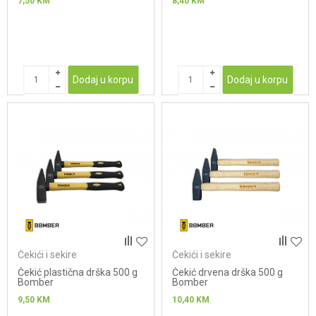
7,50
KM
8,40
KM
Dodaj u korpu
Dodaj u korpu
Čekići i sekire
Čekići i sekire
Čekić plastična drška 500 g
Čekić drvena drška 500 g
Bomber
Bomber
9,50
KM
10,40
KM