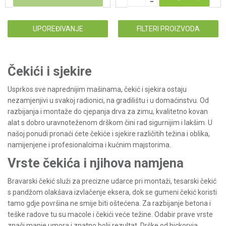
UPOREĐIVANJE
FILTERI PROIZVODA
Čekići i sjekire
Usprkos sve naprednijim mašinama, čekić i sjekira ostaju
nezamjenjivi u svakoj radionici, na gradilištu i u domaćinstvu. Od
razbijanja i montaže do cjepanja drva za zimu, kvalitetno kovan
alat s dobro uravnoteženom drškom čini rad sigurnijim i lakšim. U
našoj ponudi pronaći ćete čekiće i sjekire različitih težina i oblika,
namijenjene i profesionalcima i kućnim majstorima.
Vrste čekića i njihova namjena
Bravarski čekić služi za precizne udarce pri montaži, tesarski čekić
s pandžom olakšava izvlačenje eksera, dok se gumeni čekić koristi
tamo gdje površina ne smije biti oštećena. Za razbijanje betona i
teške radove tu su macole i čekići veće težine. Odabir prave vrste
znači manje umora i znatno bolji rezultat. Drške od hickoryja