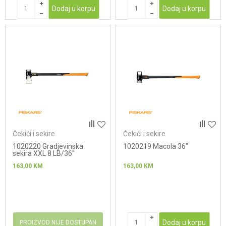
Dodaj u korpu
Dodaj u korpu
Čekići i sekire
Čekići i sekire
1020220 Gradjevinska
1020219 Macola 36"
sekira XXL 8 LB/36"
163,00
KM
163,00
KM
Dodaj u korpu
PROIZVOD NIJE DOSTUPAN