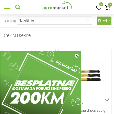
0
0
Sortiraj
Filteri
Čekići i sekire
14
proizvoda
×
Čekići i sekire
Čekići i sekire
Čekić plastična drška 200 g
Čekić plastična drška 300 g