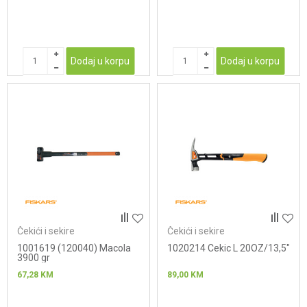
Dodaj u korpu
Dodaj u korpu
Čekići i sekire
Čekići i sekire
1001619 (120040) Macola
1020214 Cekic L 20OZ/13,5"
3900 gr
67,28
KM
89,00
KM