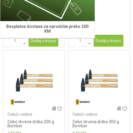
Bomber
Bomber
6,00
KM
7,00
KM
Besplatna dostava za narudzbe preko 200
KM
Dodaj u korpu
Dodaj u korpu
Čekići i sekire
Čekići i sekire
Čekić drvena drška 200 g
Čekić drvena drška 300 g
Bomber
Bomber