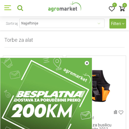
0
0
Sortiraj
Filteri
Torbe za alat
8
proizvoda
×
Torbe za alat
Torbe za alat
Nosac alata Villager Jobsite
Nosac alata za busilicu