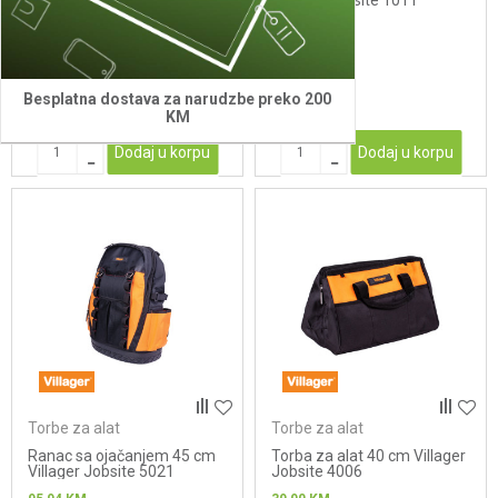
1012
Villager Jobsite 1011
25,90
KM
20,90
KM
Besplatna dostava za narudzbe preko 200
KM
Dodaj u korpu
Dodaj u korpu
Torbe za alat
Torbe za alat
Ranac sa ojačanjem 45 cm
Torba za alat 40 cm Villager
Villager Jobsite 5021
Jobsite 4006