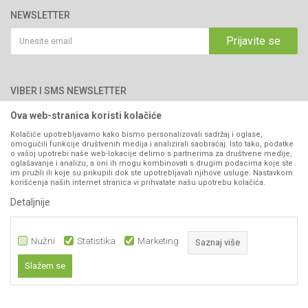
76300 Bijeljina
Katalozi
NEWSLETTER
Politika privatnosti
Saradnja
Email:
webshop@agromarket.ba
Kako kupiti
Prijavite se
Blog
066/44-99-00
Isporuka
Najčešća pitanja
Načini plaćanja
PIB: 4402278140003
Kontakt
VIBER I SMS NEWSLETTER
Pravo na odustajanje
Reklamacije
Ova web-stranica koristi kolačiće
Prijavite se
Povraćaj sredstava
Kolačiće upotrebljavamo kako bismo personalizovali sadržaj i oglase,
omogućili funkcije društvenih medija i analizirali saobraćaj. Isto tako, podatke
Zamjena artikala
o vašoj upotrebi naše web-lokacije delimo s partnerima za društvene medije,
PRATITE NAS
oglašavanje i analizu, a oni ih mogu kombinovati s drugim podacima koje ste
Plaćanje karticama
im pružili ili koje su prikupili dok ste upotrebljavali njihove usluge. Nastavkom
korišćenja naših internet stranica vi prihvatate našu upotrebu kolačića.
Detaljnije
Nužni
Statistika
Marketing
Saznaj više
Slažem se
Nastojimo da budemo što precizniji u opisu proizvoda, prikazu slika i samih
Nužni