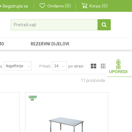
Omiljeno
0
Korpa
0
Registrujte se
Pretraži sajt
MO
REZERVNI DIJELOVI
aj
Prikaži
po strani
UPOREDI
11
proizvoda