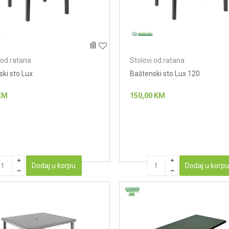
 od ratana
Stolovi od ratana
ki sto Lux
Baštenski sto Lux 120
KM
150,00
KM
Dodaj u korpu
Dodaj u korp