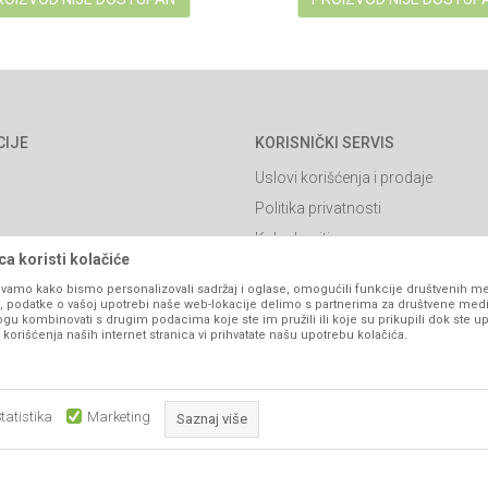
CIJE
KORISNIČKI SERVIS
Uslovi korišćenja i prodaje
Politika privatnosti
Kako kupiti
a koristi kolačiće
Isporuka
vamo kako bismo personalizovali sadržaj i oglase, omogućili funkcije društvenih medi
Načini plaćanja
ko, podatke o vašoj upotrebi naše web-lokacije delimo s partnerima za društvene medi
ogu kombinovati s drugim podacima koje ste im pružili ili koje su prikupili dok ste up
itanja
Pravo na odustajanje
orišćenja naših internet stranica vi prihvatate našu upotrebu kolačića.
Reklamacije
Povraćaj sredstava
tatistika
Marketing
Saznaj više
Zamjena artikala
Plaćanje karticama
Obavezni kolačići čine stranicu upotrebljivom omogućavajući osnov