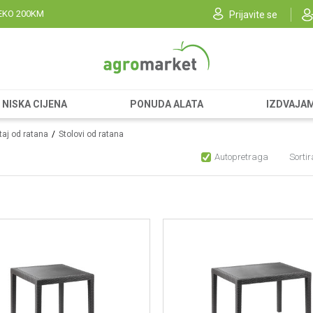
EKO 200KM
Prijavite se
NISKA CIJENA
PONUDA ALATA
IZDVAJA
aj od ratana
Stolovi od ratana
Autopretraga
Sortir