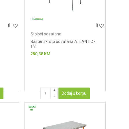
Stolovi od ratana
Bastenski sto od ratana ATLANTIC -
sivi
250,38
KM
u
Dodaj u korpu