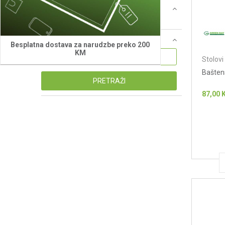
Cijena
0 - 1.000 KM (11)
Naziv ili šifra proizvoda
Besplatna dostava za narudzbe preko 200
KM
Stolovi
Baštens
PRETRAŽI
87,00