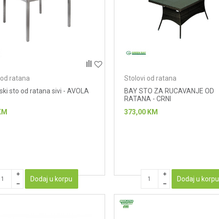
 od ratana
Stolovi od ratana
ki sto od ratana sivi - AVOLA
BAY STO ZA RUCAVANJE OD
RATANA - CRNI
KM
373,00
KM
Dodaj u korpu
Dodaj u korp