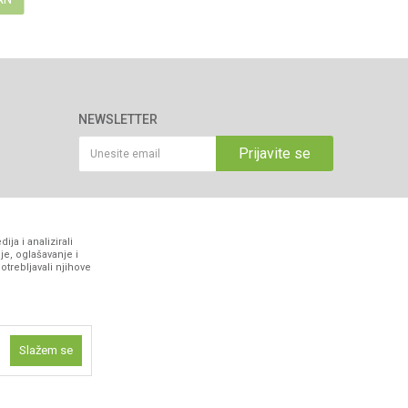
NEWSLETTER
Prijavite se
VIBER I SMS NEWSLETTER
ja i analizirali
Prijavite se
je, oglašavanje i
otrebljavali njihove
PRATITE NAS
Slažem se
ne funkcije kao