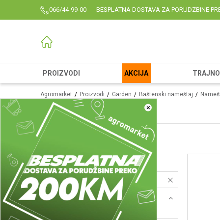
066/44-99-00
BESPLATNA DOSTAVA ZA PORUDZBINE PR
PROIZVODI
AKCIJA
TRAJNO 
Agromarket
Proizvodi
Garden
Baštenski nameštaj
Namešt
Stolovi od ratana
×
Stolovi od ratana
(11)
Setovi od ratana
(16)
Stolice od ratana
(11)
Resetujte filtere
Brend
Green bay (11)