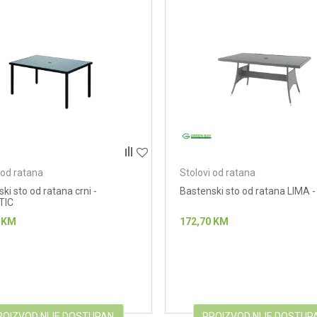
 od ratana
Stolovi od ratana
ki sto od ratana crni -
Bastenski sto od ratana LIMA - 
TIC
KM
172,70
KM
ROIZVOD NIJE DOSTUPAN
PROIZVOD NIJE DOSTUP