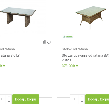
 od ratana
Stolovi od ratana
ratana SICILY
Sto za rucavanje od ratana BA
braon
KM
373,00
KM
Dodaj u korpu
Dodaj u korp