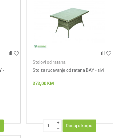
Stolovi od ratana
Y -
Sto za rucavanje od ratana BAY - sivi
373,00
KM
u
Dodaj u korpu