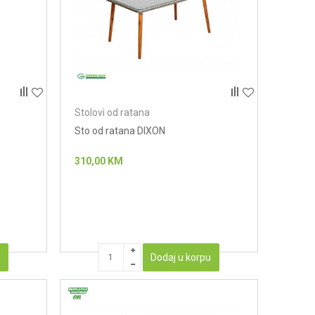
Stolovi od ratana
Sto od ratana DIXON
310,00
KM
u
Dodaj u korpu