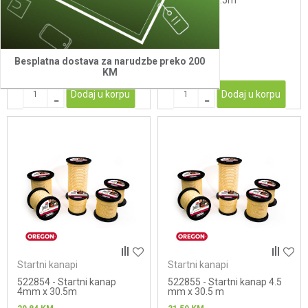
3mm x 30,5m
3.5mm X 30.5m
19,31
KM
23,40
KM
Besplatna dostava za narudzbe preko 200
KM
Dodaj u korpu
Dodaj u korpu
Startni kanapi
Startni kanapi
522854 - Startni kanap
522855 - Startni kanap 4.5
4mm x 30.5m
mm x 30.5 m