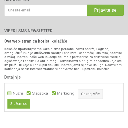
Politika privatnosti
Saradnja
Email:
webshop@agromarket.ba
Kako kupiti
Prijavite se
Blog
066/44-99-00
Isporuka
Najčešća pitanja
Načini plaćanja
PIB: 4402278140003
Kontakt
VIBER I SMS NEWSLETTER
Pravo na odustajanje
Reklamacije
Ova web-stranica koristi kolačiće
Prijavite se
Povraćaj sredstava
Kolačiće upotrebljavamo kako bismo personalizovali sadržaj i oglase,
omogućili funkcije društvenih medija i analizirali saobraćaj. Isto tako, podatke
Zamjena artikala
o vašoj upotrebi naše web-lokacije delimo s partnerima za društvene medije,
PRATITE NAS
oglašavanje i analizu, a oni ih mogu kombinovati s drugim podacima koje ste
Plaćanje karticama
im pružili ili koje su prikupili dok ste upotrebljavali njihove usluge. Nastavkom
korišćenja naših internet stranica vi prihvatate našu upotrebu kolačića.
Detaljnije
Nužni
Statistika
Marketing
Saznaj više
Slažem se
Nastojimo da budemo što precizniji u opisu proizvoda, prikazu slika i samih
Nužni
cijena, ali ne možemo garantovati da su sve informacije kompletne i bez
grešaka. Svi artikli prikazani na sajtu su dio naše ponude i ne
Statistika