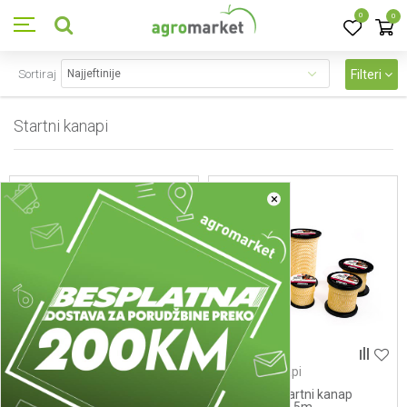
0
0
Sortiraj
Filteri
Startni kanapi
9
proizvoda
×
Startni kanapi
Startni kanapi
522852 - Startni kanap
522853 - Startni kanap