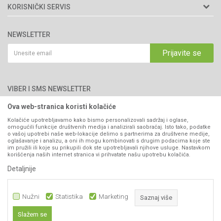
Matični broj: 11003826
O nama
KORISNIČKI SERVIS
Brendovi
Adresa: Industrijska zona 2, broj 8B
Uslovi korišćenja i prodaje
76300 Bijeljina
Katalozi
NEWSLETTER
Politika privatnosti
Saradnja
Email:
webshop@agromarket.ba
Kako kupiti
Prijavite se
Blog
066/44-99-00
Isporuka
Najčešća pitanja
Načini plaćanja
PIB: 4402278140003
Kontakt
VIBER I SMS NEWSLETTER
Pravo na odustajanje
Reklamacije
Ova web-stranica koristi kolačiće
Prijavite se
Povraćaj sredstava
Kolačiće upotrebljavamo kako bismo personalizovali sadržaj i oglase,
omogućili funkcije društvenih medija i analizirali saobraćaj. Isto tako, podatke
Zamjena artikala
o vašoj upotrebi naše web-lokacije delimo s partnerima za društvene medije,
PRATITE NAS
oglašavanje i analizu, a oni ih mogu kombinovati s drugim podacima koje ste
Plaćanje karticama
im pružili ili koje su prikupili dok ste upotrebljavali njihove usluge. Nastavkom
korišćenja naših internet stranica vi prihvatate našu upotrebu kolačića.
Detaljnije
Nužni
Statistika
Marketing
Saznaj više
Slažem se