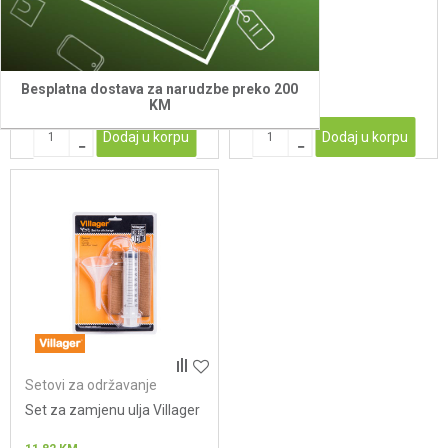
kosacica
40,00
KM
33,70
KM
Besplatna dostava za narudzbe preko 200
KM
Dodaj u korpu
Dodaj u korpu
Setovi za održavanje
uređaja
Set za zamjenu ulja Villager