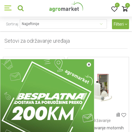
0
0
Sortiraj
Filteri
Setovi za održavanje uređaja
3
proizvoda
×
Setovi za održavanje
Setovi za održavanje
uređaja
uređaja
110990 Set za odrzavanje
Set za odrzavanje motornih