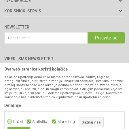
INFORMACIJE
Matični broj: 11003826
O nama
KORISNIČKI SERVIS
Brendovi
Adresa: Industrijska zona 2, broj 8B
Uslovi korišćenja i prodaje
76300 Bijeljina
Katalozi
NEWSLETTER
Politika privatnosti
Saradnja
Email:
webshop@agromarket.ba
Kako kupiti
Prijavite se
Blog
066/44-99-00
Isporuka
Najčešća pitanja
Načini plaćanja
PIB: 4402278140003
Kontakt
VIBER I SMS NEWSLETTER
Pravo na odustajanje
Reklamacije
Ova web-stranica koristi kolačiće
Prijavite se
Povraćaj sredstava
Kolačiće upotrebljavamo kako bismo personalizovali sadržaj i oglase,
omogućili funkcije društvenih medija i analizirali saobraćaj. Isto tako, podatke
Zamjena artikala
o vašoj upotrebi naše web-lokacije delimo s partnerima za društvene medije,
PRATITE NAS
oglašavanje i analizu, a oni ih mogu kombinovati s drugim podacima koje ste
Plaćanje karticama
im pružili ili koje su prikupili dok ste upotrebljavali njihove usluge. Nastavkom
korišćenja naših internet stranica vi prihvatate našu upotrebu kolačića.
Detaljnije
Nužni
Statistika
Marketing
Saznaj više