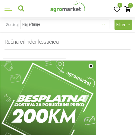
0
0
Sortiraj
Filteri
Ručna cilinder kosačica
1
proizvoda
×
Ručna cilinder kosačica
Ručna cilindar kosačica