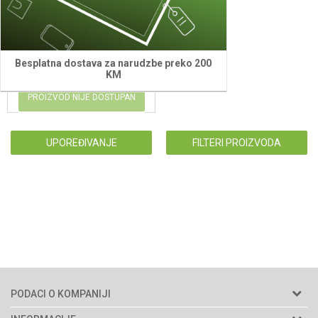
Stiga SCM 240 R
199,00
KM
Besplatna dostava za narudzbe preko 200
KM
PROIZVOD NIJE DOSTUPAN
UPOREĐIVANJE
FILTERI PROIZVODA
PODACI O KOMPANIJI
Agromarket d.o.o.