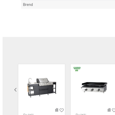
Brend
Ime/Nadimak
Poruka
Anti-spam zaštita - izračunajte koliko je 2 + 3 :
POŠALJI