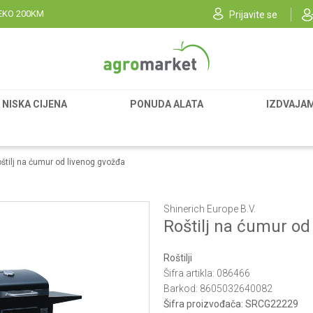
EKO 200KM
Prijavite se
NISKA CIJENA
PONUDA ALATA
IZDVAJA
štilj na ćumur od livenog gvožđa
Shinerich Europe B.V.
Roštilj na ćumur od
Roštilji
Šifra artikla:
086466
Barkod:
8605032640082
Šifra proizvođača:
SRCG22229