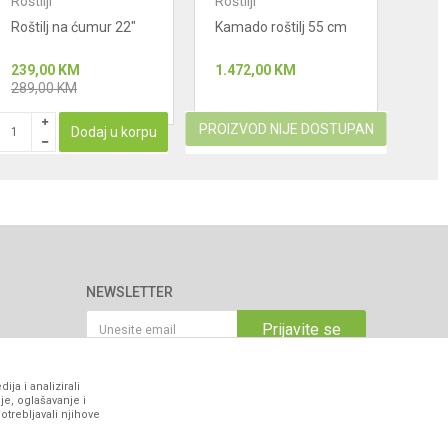
Roštilji
Roštilji
Rošti
Roštilj na ćumur 22"
Kamado roštilj 55 cm
Kama
cm
239,00
KM
1.472,00
KM
1.27
289,00
KM
PROIZVOD NIJE DOSTUPAN
PROIZ
Dodaj u korpu
NEWSLETTER
Prijavite se
ja i analizirali
je, oglašavanje i
VIBER I SMS NEWSLETTER
otrebljavali njihove
Prijavite se