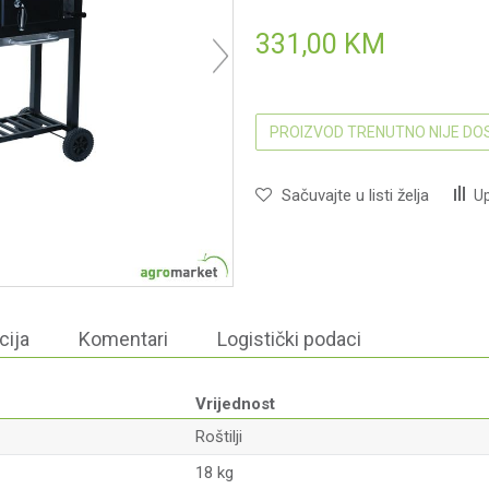
331,00
KM
PROIZVOD TRENUTNO NIJE D
Sačuvajte u listi želja
Up
cija
Komentari
Logistički podaci
Vrijednost
Roštilji
18 kg