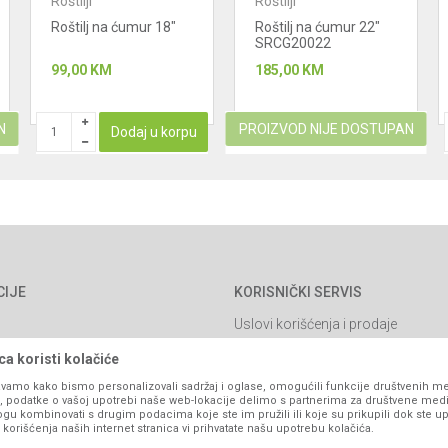
Roštilji
Roštilji
Roštilj na ćumur 18"
Roštilj na ćumur 22"
SRCG20022
99,00
KM
185,00
KM
N
PROIZVOD NIJE DOSTUPAN
Dodaj u korpu
CIJE
KORISNIČKI SERVIS
Uslovi korišćenja i prodaje
Politika privatnosti
a koristi kolačiće
Kako kupiti
vamo kako bismo personalizovali sadržaj i oglase, omogućili funkcije društvenih medi
ko, podatke o vašoj upotrebi naše web-lokacije delimo s partnerima za društvene medi
Isporuka
ogu kombinovati s drugim podacima koje ste im pružili ili koje su prikupili dok ste up
orišćenja naših internet stranica vi prihvatate našu upotrebu kolačića.
Načini plaćanja