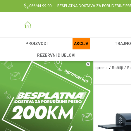
066/44-99-00
BESPLATNA DOSTAVA ZA PORUDZBINE PR
PROIZVODI
AKCIJA
TRAJNO 
REZERVNI DIJELOVI
×
Agromarket
Proizvodi
Garden
Roštilj i oprema
Roštilji
Ro