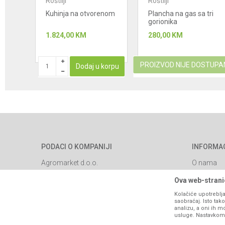
Roštilji
Roštilji
dva
Kuhinja na otvorenom
Plancha na gas sa tri
gorionika
1.824,00
KM
280,00
KM
PROIZVOD NIJE DOSTUPA
korpu
Dodaj u korpu
PODACI O KOMPANIJI
INFORMA
Agromarket d.o.o.
O nama
Brendovi
Matični broj: 11003826
Ova web-stranic
Katalozi
Kolačiće upotreblja
Adresa: Industrijska zona 2, broj 8B
saobraćaj. Isto ta
Saradnja
76300 Bijeljina
analizu, a oni ih m
usluge. Nastavkom k
Blog
Email:
webshop@agromarket.ba