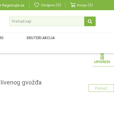
Omiljeno
0
Korpa
0
Registrujte se
Pretraži sajt
MO
SKUTERI AKCIJA
UPOREDI
 livenog gvožđa
Pomoć