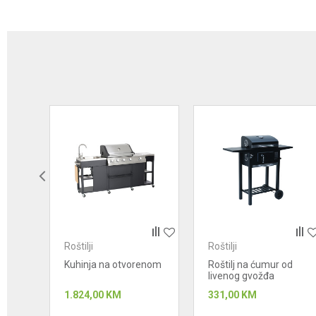
Ime/Nadimak
Poruka
Anti-spam zaštita - izračunajte koliko je 4 + 1 :
Roštilji
Roštilji
POŠALJI
dva
Kuhinja na otvorenom
Roštilj na ćumur od
livenog gvožđa
1.824,00
KM
331,00
KM