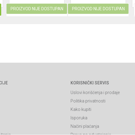
PROIZVOD NIJE DOSTUPAN
PROIZVOD NIJE DOSTUPAN
CIJE
KORISNIČKI SERVIS
Uslovi korišćenja i prodaje
Politika privatnosti
Kako kupiti
Isporuka
Načini plaćanja
itanja
Pravo na odustajanje