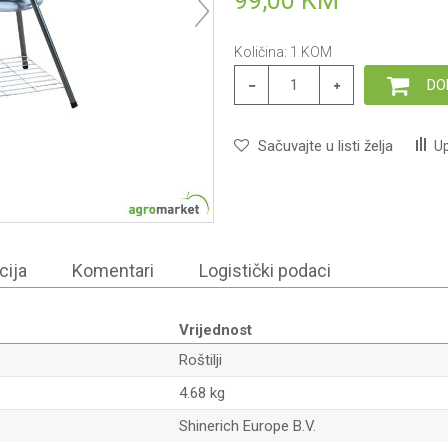
99,00
KM
Količina:
1
KOM
DO
Sačuvajte u listi želja
Up
cija
Komentari
Logistički podaci
Vrijednost
Roštilji
4.68 kg
Shinerich Europe B.V.