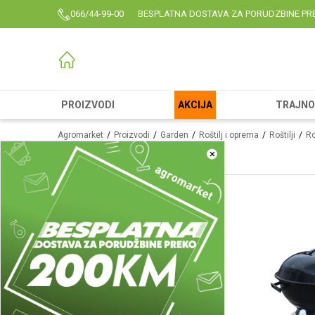
066/44-99-00
BESPLATNA DOSTAVA ZA PORUDZBINE PR
PROIZVODI
AKCIJA
TRAJNO 
Agromarket
Proizvodi
Garden
Roštilj i oprema
Roštilji
Ro
×