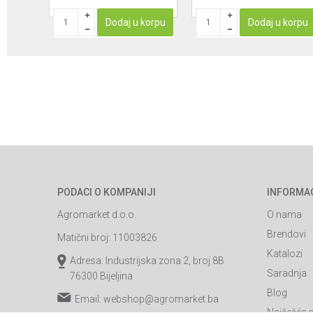
korpu
Dodaj u korpu
Dodaj u korpu
PODACI O KOMPANIJI
INFORMA
Agromarket d.o.o.
O nama
Brendovi
Matični broj: 11003826
Katalozi
Adresa: Industrijska zona 2, broj 8B
Saradnja
76300 Bijeljina
Blog
Email:
webshop@agromarket.ba
Najčešća p