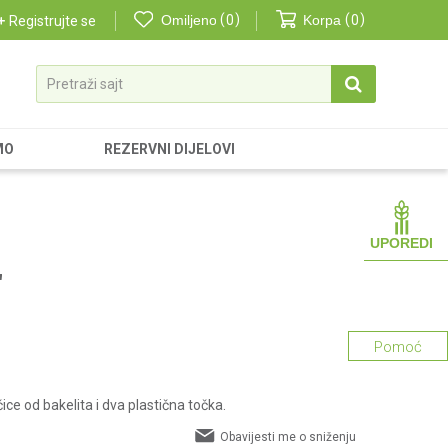
Omiljeno
0
Korpa
0
Registrujte se
Pretraži sajt
MO
REZERVNI DIJELOVI
UPOREDI
"
Pomoć
čice od bakelita i dva plastična točka.
Obavijesti me o sniženju