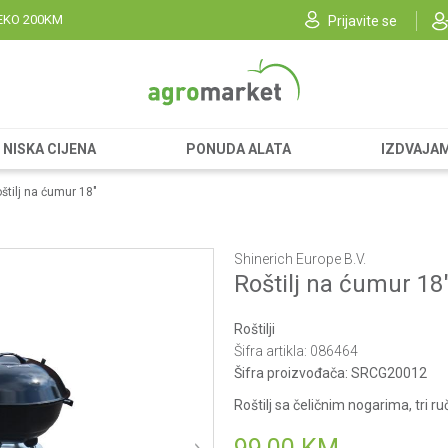
EKO 200KM
Prijavite se
NISKA CIJENA
PONUDA ALATA
IZDVAJA
štilj na ćumur 18"
Shinerich Europe B.V.
Roštilj na ćumur 18
Roštilji
Šifra artikla:
086464
Šifra proizvođača:
SRCG20012
Roštilj sa čeličnim nogarima, tri ru