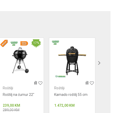
17
%
Roštilji
Roštilji
Rošti
Roštilj na ćumur 22"
Kamado roštilj 55 cm
Kama
cm
239,00
KM
1.472,00
KM
1.27
289,00
KM