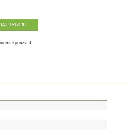
DAJ U KORPU
oredite proizvod