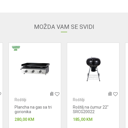
Email adresa
MOŽDA VAM SE SVIDI
Roštilji
Roštilji
Plancha na gas sa tri
Roštilj na ćumur 22"
gorionika
SRCG20022
280,00
KM
185,00
KM