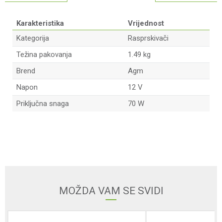
Karakteristika
Vrijednost
Kategorija
Rasprskivači
Težina pakovanja
1.49 kg
Brend
Agm
Napon
12 V
Priključna snaga
70 W
Ime/Nadimak
Email adresa
MOŽDA VAM SE SVIDI
Poruka