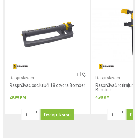
Anti-spam zaštita - izračunajte koliko je 4 + 1 :
POŠALJI
Rasprskivači
Rasprskivači
Raspršivac oscilujući 18 otvora Bomber
Raspršivač rotirajući-3
Bomber
29,90
KM
4,90
KM
Dodaj u korpu
Dod