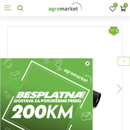
0
0
17
%
×