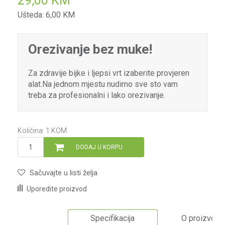
29,00
KM
Ušteda:
6,00
KM
Orezivanje bez muke!
Za zdravije bijke i ljepsi vrt izaberite provjeren
alat.Na jednom mjestu nudimo sve sto vam
treba za profesionalni i lako orezivanje.
Količina:
1
KOM
DODAJ U KORPU
Sačuvajte u listi želja
Uporedite proizvod
Specifikacija
O proizvodu