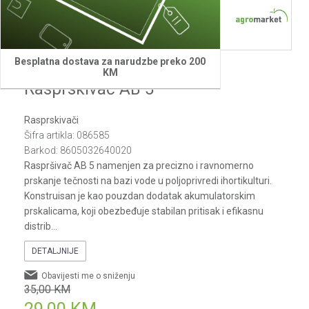
1
2
3
4
5
6
7
Besplatna dostava za narudzbe preko 200
Agm
KM
Rasprskivač AB 5
Rasprskivači
Šifra artikla:
086585
Barkod:
8605032640020
Raspršivač AB 5 namenjen za precizno i ravnomerno
prskanje tečnosti na bazi vode u poljoprivredi ihortikulturi.
Konstruisan je kao pouzdan dodatak akumulatorskim
prskalicama, koji obezbeđuje stabilan pritisak i efikasnu
distrib
...
DETALJNIJE
Obavijesti me o sniženju
35,00
KM