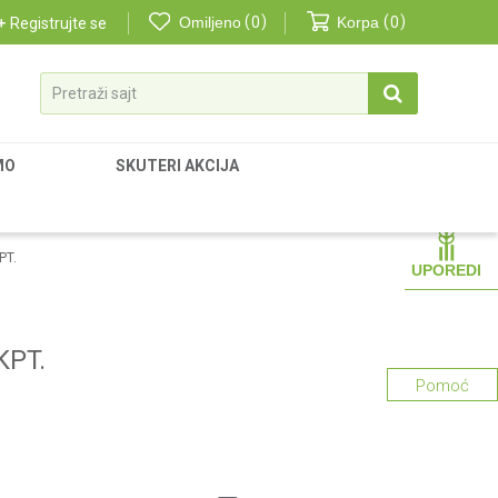
Omiljeno
0
Korpa
0
Registrujte se
Pretraži sajt
MO
SKUTERI AKCIJA
PT.
UPOREDI
KPT.
Pomoć