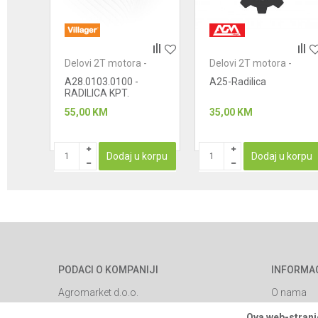
Anti-spam zaštita - izračunajte koliko je 4 + 1 :
-
Delovi 2T motora -
Delovi 2T motora -
POŠALJI
radilice
radilice
A28.0103.0100 -
A25-Radilica
RADILICA KPT.
55,00
KM
35,00
KM
korpu
Dodaj u korpu
Dodaj u korpu
PODACI O KOMPANIJI
INFORMA
Agromarket d.o.o.
O nama
Brendovi
Matični broj: 11003826
Ova web-stranic