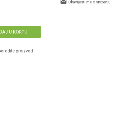
Obavijesti me o sniženju
DAJ U KORPU
oredite proizvod