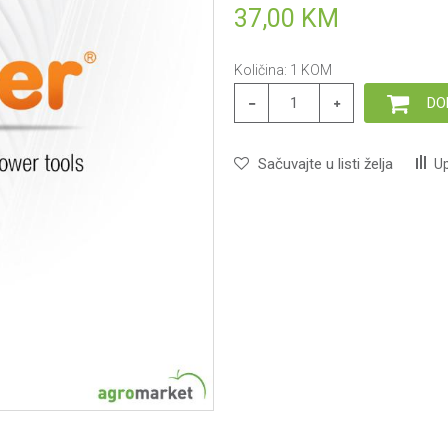
37,00
KM
Količina:
1
KOM
DO
Sačuvajte u listi želja
Up