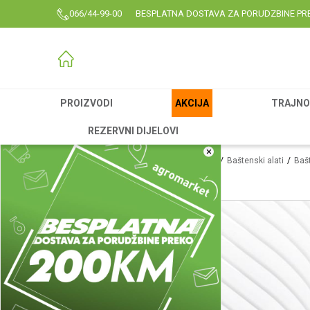
066/44-99-00
BESPLATNA DOSTAVA ZA PORUDZBINE PR
PROIZVODI
AKCIJA
TRAJNO 
REZERVNI DIJELOVI
×
Agromarket
Proizvodi
Rezervni delovi
Baštenski alati
Bašt