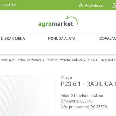
EKO 200KM
Prijavite se
NISKA CIJENA
PONUDA ALATA
IZDVAJA
enski alati - delovi 2T motora
Delovi 2T motora - radilice
P23.6.1 - RADILICA K
Villager
P23.6.1 - RADILICA 
Delovi 2T motora - radilice
Šifra artikla:
065740
Šifra proizvođača:
BC 755ES