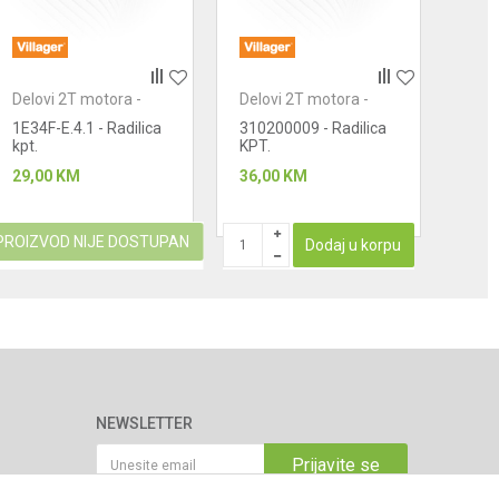
Delovi 2T motora -
Delovi 2T motora -
Delo
radilice
radilice
radil
1E34F-E.4.1 - Radilica
310200009 - Radilica
Radi
kpt.
KPT.
(BC 
29,00
KM
36,00
KM
43,0
PROIZVOD NIJE DOSTUPAN
Dodaj u korpu
NEWSLETTER
Prijavite se