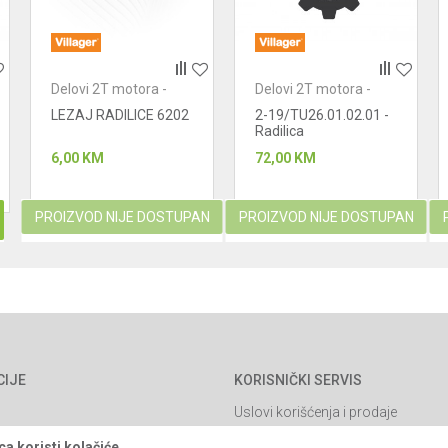
Delovi 2T motora -
Delovi 2T motora -
radilice
radilice
LEZAJ RADILICE 6202
2-19/TU26.01.02.01 -
Radilica
6,00
KM
72,00
KM
PROIZVOD NIJE DOSTUPAN
PROIZVOD NIJE DOSTUPAN
CIJE
KORISNIČKI SERVIS
Uslovi korišćenja i prodaje
Politika privatnosti
a koristi kolačiće