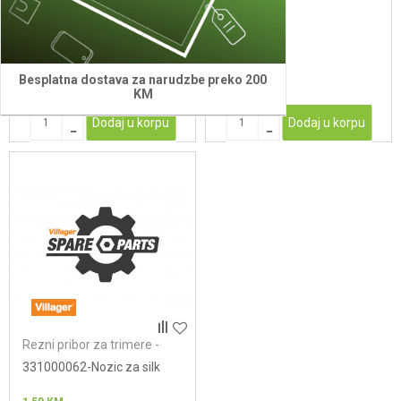
za zivu ogradu kpt.
58,00
KM
3,00
KM
Besplatna dostava za narudzbe preko 200
KM
Dodaj u korpu
Dodaj u korpu
Rezni pribor za trimere -
noževi
331000062-Nozic za silk