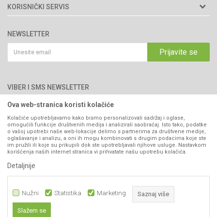
Matični broj: 11003826
O nama
KORISNIČKI SERVIS
Brendovi
Adresa: Industrijska zona 2, broj 8B
Uslovi korišćenja i prodaje
76300 Bijeljina
Katalozi
NEWSLETTER
Politika privatnosti
Saradnja
Email:
webshop@agromarket.ba
Kako kupiti
Prijavite se
Blog
066/44-99-00
Isporuka
Najčešća pitanja
Načini plaćanja
PIB: 4402278140003
Kontakt
VIBER I SMS NEWSLETTER
Pravo na odustajanje
Reklamacije
Ova web-stranica koristi kolačiće
Prijavite se
Povraćaj sredstava
Kolačiće upotrebljavamo kako bismo personalizovali sadržaj i oglase,
omogućili funkcije društvenih medija i analizirali saobraćaj. Isto tako, podatke
Zamjena artikala
o vašoj upotrebi naše web-lokacije delimo s partnerima za društvene medije,
PRATITE NAS
oglašavanje i analizu, a oni ih mogu kombinovati s drugim podacima koje ste
Plaćanje karticama
im pružili ili koje su prikupili dok ste upotrebljavali njihove usluge. Nastavkom
korišćenja naših internet stranica vi prihvatate našu upotrebu kolačića.
Detaljnije
Nužni
Statistika
Marketing
Saznaj više
Slažem se