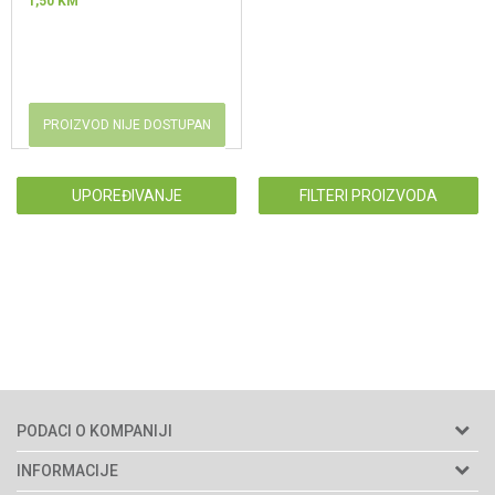
1,50
KM
PROIZVOD NIJE DOSTUPAN
UPOREĐIVANJE
FILTERI PROIZVODA
PODACI O KOMPANIJI
Agromarket d.o.o.
INFORMACIJE