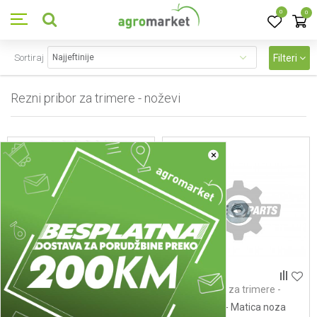
0
0
Sortiraj
Filteri
Rezni pribor za trimere - noževi
3
proizvoda
×
Rezni pribor za trimere -
Rezni pribor za trimere -
noževi
noževi
310100593 - Nozevi trimera
CG305F.1-4 - Matica noza