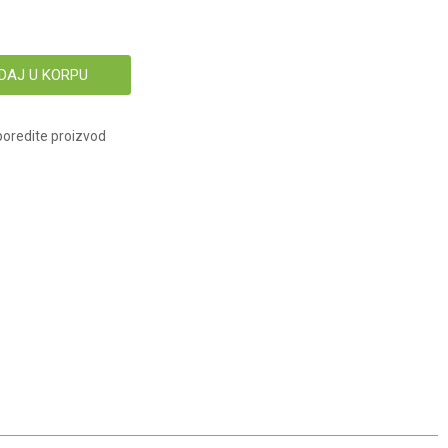
DAJ U KORPU
oredite proizvod