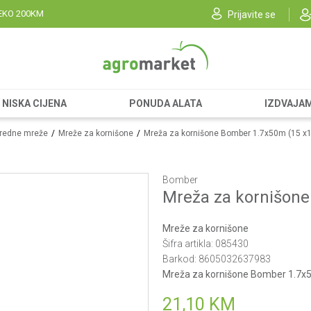
EKO 200KM
Prijavite se
NISKA CIJENA
PONUDA ALATA
IZDVAJA
vredne mreže
Mreže za kornišone
Mreža za kornišone Bomber 1.7x50m (15 x
Bomber
Mreža za kornišon
Mreže za kornišone
Šifra artikla:
085430
Barkod:
8605032637983
Mreža za kornišone Bomber 1.7x
21,10
KM