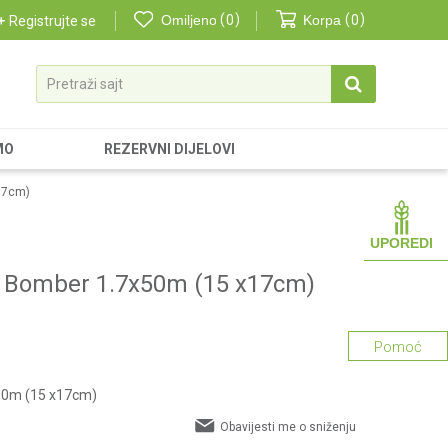
Omiljeno
0
Korpa
0
Registrujte se
Pretraži sajt
MO
REZERVNI DIJELOVI
17cm)
UPOREDI
e Bomber 1.7x50m (15 x17cm)
Pomoć
50m (15 x17cm)
Obavijesti me o sniženju