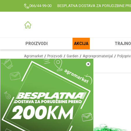
066/44-99-00
BESPLATNA DOSTAVA ZA PORUDZBINE PR
PROIZVODI
AKCIJA
TRAJNO 
Agromarket
Proizvodi
Garden
Agrorepromaterijal
Poljopri
×