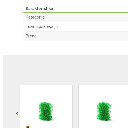
Karakteristika
Kategorija
Težina pakovanja
Brend
Ime/Nadimak
Poruka
Anti-spam zaštita - izračunajte koliko je 4 + 1 :