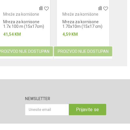
Mreže za kornišone
Mreže za kornišone
Mrež
Mreza za kornisone
Mreza za kornisone
Mrež
1.7x 100 m (15x17cm)
1.70x10m (15x17 cm)
Bom
x17
41,54
KM
4,59
KM
146
PROIZVOD NIJE DOSTUPAN
PROIZVOD NIJE DOSTUPAN
NEWSLETTER
Prijavite se