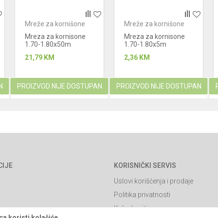
Mreže za kornišone
Mreže za kornišone
Mreza za kornisone
Mreza za kornisone
1.70-1.80x50m
1.70-1.80x5m
(15x17cm)
(15x17cm)
21,79
KM
2,36
KM
N
PROIZVOD NIJE DOSTUPAN
PROIZVOD NIJE DOSTUPAN
CIJE
KORISNIČKI SERVIS
Uslovi korišćenja i prodaje
Politika privatnosti
Kako kupiti
a koristi kolačiće