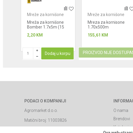
ne
Mreže za kornišone
Mreže za kornišone
POŠALJI
ne
Mreža za kornišone
Mreza za kornisone
 (15
Bomber 1.7x5m (15
1.70x500m
x17cm)
(15x17cm)
2,20
KM
155,61
KM
PROIZVOD NIJE DOSTUPA
korpu
Dodaj u korpu
PODACI O KOMPANIJI
INFORMA
Agromarket d.o.o.
O nama
Brendovi
Matični broj: 11003826
Katalozi
Adresa: Industrijska zona 2, broj 8B
Ova web-stranic