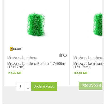
Poruka
Anti-spam zaštita - izračunajte koliko je 2 + 3 :
Mreže za kornišone
Mreže za kornišone
Mreža za kornišone Bomber 1.7x500m
POŠALJI
Mreza za kornisone 
(15 x17cm)
(15x17cm)
146,30
KM
155,61
KM
PROIZVOD NIJ
Dodaj u korpu