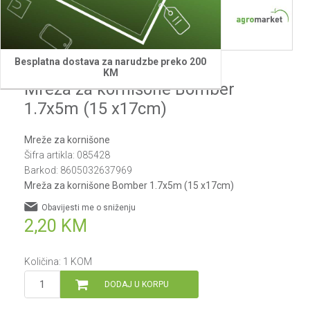
Besplatna dostava za narudzbe preko 200
Bomber
KM
Mreža za kornišone Bomber
1.7x5m (15 x17cm)
Mreže za kornišone
Šifra artikla:
085428
Barkod:
8605032637969
Mreža za kornišone Bomber 1.7x5m (15 x17cm)
Obavijesti me o sniženju
2,20
KM
Količina:
1
KOM
DODAJ U KORPU