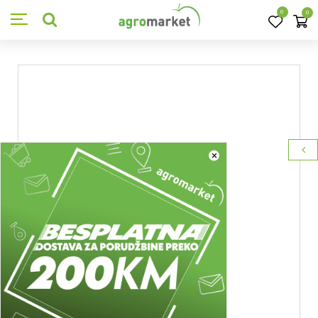
0
0
×