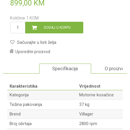
899,00
KM
Količina:
1
KOM
DODAJ U KORPU
Sačuvajte u listi želja
Uporedite proizvod
Specifikacija
O proizvodu
Karakteristika
Vrijednost
Kategorija
Motorne kosačice
Težina pakovanja
37 kg
Brend
Villager
Broj obrtaja
2800 rpm