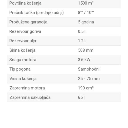
Površina košenja
1500 m²
Prečnik točka (prednji/zadnji)
8"" / 10""
Produžena garancija
5 godina
Rezervoar goriva
0.5 l
Rezervoar ulja
1.2 l
Širina košenja
508 mm
Snaga motora
3.6 kW
Tip pogona
Samohodni
Visina košenja
25 - 75 mm
Zapremina motora
190 cm³
Zapremina sakupljača
65 l
Ime/Nadimak