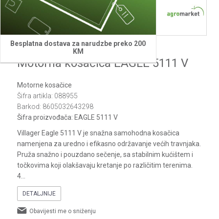
1
2
3
4
5
6
7
Besplatna dostava za narudzbe preko 200
Villager
KM
Motorna kosačica EAGLE 5111 V
Motorne kosačice
Šifra artikla:
088955
Barkod:
8605032643298
Šifra proizvođača:
EAGLE 5111 V
Villager Eagle 5111 V je snažna samohodna kosačica
namenjena za uredno i efikasno održavanje većih travnjaka.
Pruža snažno i pouzdano sečenje, sa stabilnim kućištem i
točkovima koji olakšavaju kretanje po različitim terenima.
4
...
DETALJNIJE
Obavijesti me o sniženju