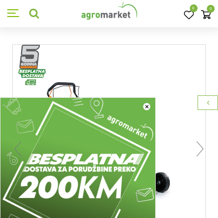
0
0
×