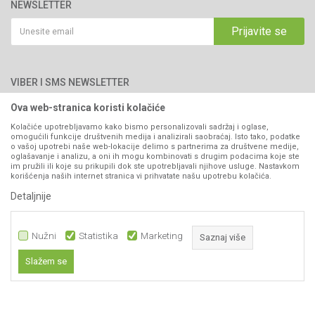
Katalozi
NEWSLETTER
Politika privatnosti
Saradnja
Email:
webshop@agromarket.ba
Kako kupiti
Prijavite se
Blog
066/44-99-00
Isporuka
Najčešća pitanja
Načini plaćanja
PIB: 4402278140003
Kontakt
VIBER I SMS NEWSLETTER
Pravo na odustajanje
Reklamacije
Ova web-stranica koristi kolačiće
Prijavite se
Povraćaj sredstava
Kolačiće upotrebljavamo kako bismo personalizovali sadržaj i oglase,
omogućili funkcije društvenih medija i analizirali saobraćaj. Isto tako, podatke
Zamjena artikala
o vašoj upotrebi naše web-lokacije delimo s partnerima za društvene medije,
PRATITE NAS
oglašavanje i analizu, a oni ih mogu kombinovati s drugim podacima koje ste
Plaćanje karticama
im pružili ili koje su prikupili dok ste upotrebljavali njihove usluge. Nastavkom
korišćenja naših internet stranica vi prihvatate našu upotrebu kolačića.
Detaljnije
Nužni
Statistika
Marketing
Saznaj više
Slažem se
899,00
KM
DODAJ U KORPU
Nastojimo da budemo što precizniji u opisu proizvoda, prikazu slika i samih
Nužni
cijena, ali ne možemo garantovati da su sve informacije kompletne i bez