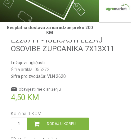
Besplatna dostava za narudzbe preko 200
Villager
KM
E220711 - IGLICASTI LEZAJ
OSOVIBE ZUPCANIKA 7X13X11
Ležajevi - igličasti
Šifra artikla:
055272
Šifra proizvođača:
VLN 2620
Obavijesti me o sniženju
4,50
KM
Količina:
1
KOM
DODAJ U KORPU