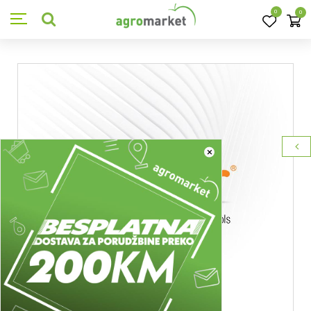
0
0
×