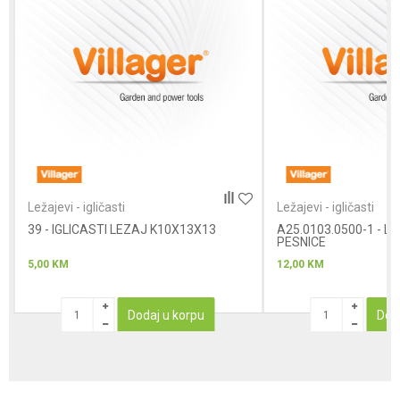
Poruka
Anti-spam zaštita - izračunajte koliko je 6 - 1 :
Ležajevi - igličasti
Ležajevi - igličasti
39 - IGLICASTI LEZAJ K10X13X13
POŠALJI
A25.0103.0500-1 - L
PESNICE
5,00
KM
12,00
KM
Dodaj u korpu
Dod