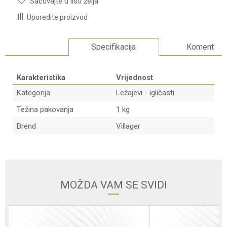
Sačuvajte u listi želja
Uporedite proizvod
Specifikacija
Komentari
Karakteristika
Vrijednost
Kategorija
Ležajevi - igličasti
Težina pakovanja
1 kg
Brend
Villager
Ime/Nadimak
Email adresa
MOŽDA VAM SE SVIDI