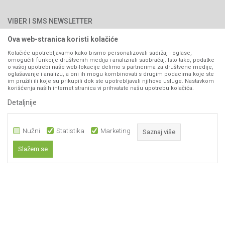
Najčešća pitanja
Načini plaćanja
PIB: 4402278140003
Kontakt
VIBER I SMS NEWSLETTER
Pravo na odustajanje
Reklamacije
Ova web-stranica koristi kolačiće
Prijavite se
Povraćaj sredstava
Kolačiće upotrebljavamo kako bismo personalizovali sadržaj i oglase,
omogućili funkcije društvenih medija i analizirali saobraćaj. Isto tako, podatke
Zamjena artikala
o vašoj upotrebi naše web-lokacije delimo s partnerima za društvene medije,
PRATITE NAS
oglašavanje i analizu, a oni ih mogu kombinovati s drugim podacima koje ste
Plaćanje karticama
im pružili ili koje su prikupili dok ste upotrebljavali njihove usluge. Nastavkom
korišćenja naših internet stranica vi prihvatate našu upotrebu kolačića.
Detaljnije
Nužni
Statistika
Marketing
Saznaj više
Slažem se
Nastojimo da budemo što precizniji u opisu proizvoda, prikazu slika i samih
Nužni
cijena, ali ne možemo garantovati da su sve informacije kompletne i bez
grešaka. Svi artikli prikazani na sajtu su dio naše ponude i ne
Statistika
podrazumijeva da su dostupni u svakom trenutku.
Marketing
Obavezni kolačići čine stranicu upotrebljivom omogućavajući osnovne
www.agromarket.ba
NB SOFT
©2026
, Izrada
. Sva prava zadržana.