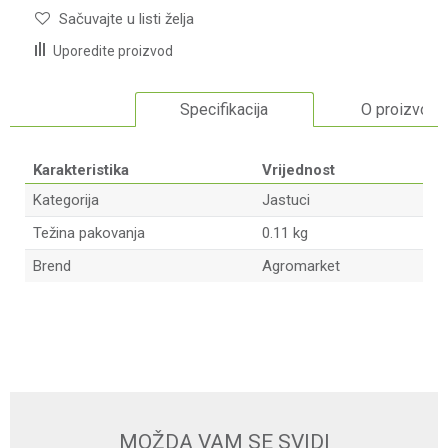
Sačuvajte u listi želja
Uporedite proizvod
Specifikacija
O proizvodu
Karakteristika
Vrijednost
Kategorija
Jastuci
Težina pakovanja
0.11 kg
Brend
Agromarket
Ime/Nadimak
Email adresa
MOŽDA VAM SE SVIDI