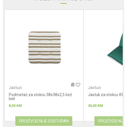
Poruka
Anti-spam zaštita - izračunajte koliko je 4 + 1 :
POŠALJI
Jastuci
Jastuci
Podmetač za stolicu 38x38x2,5 bež
Jastuk za stolicu 49x
beli
8,00
KM
36,00
KM
PROIZVOD NIJE DOSTUPAN
PROIZVOD NIJ