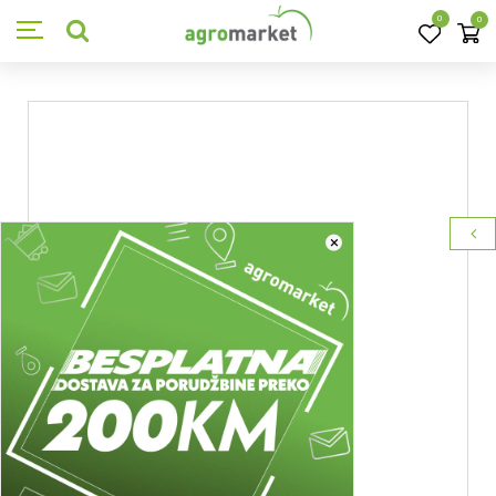
0
0
×