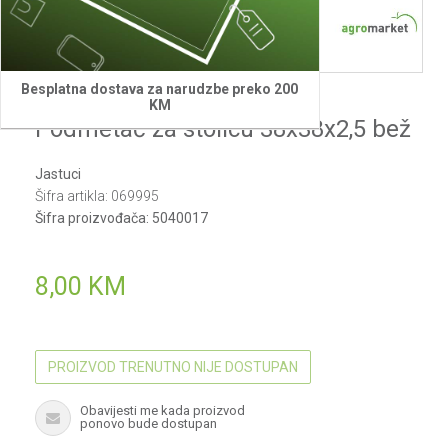
Besplatna dostava za narudzbe preko 200
Agromarket
KM
Podmetač za stolicu 38x38x2,5 bež
Jastuci
Šifra artikla:
069995
Šifra proizvođača:
5040017
8,00
KM
PROIZVOD TRENUTNO NIJE DOSTUPAN
Obavijesti me kada proizvod
ponovo bude dostupan