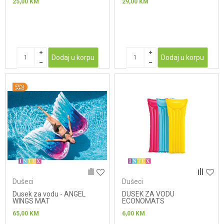
25,00
KM
29,00
KM
Dodaj u korpu
Dodaj u korpu
Dušeci
Dušeci
Dusek za vodu - ANGEL
DUSEK ZA VODU
WINGS MAT
ECONOMATS
65,00
KM
6,00
KM