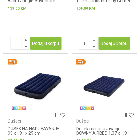
84cm Jungle Adventure
1.12m Dinoland Play Center
Play Center
139,00
KM
109,00
KM
Dodaj u korpu
Dodaj u korpu
Dušeci
Dušeci
DUSEK NA NADUVAVANJE
Dusek na naduvavanje
99 x1.91 x 25 cm
DOWNY AIRBED 1,37 x 1,91
x 0,22