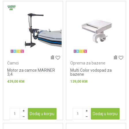
Čamci
Oprema za bazene
Motor za camce MARINER
Multi Color vodopad za
3,4
bazene
439,00
KM
139,00
KM
Dodaj u korpu
Dodaj u korpu