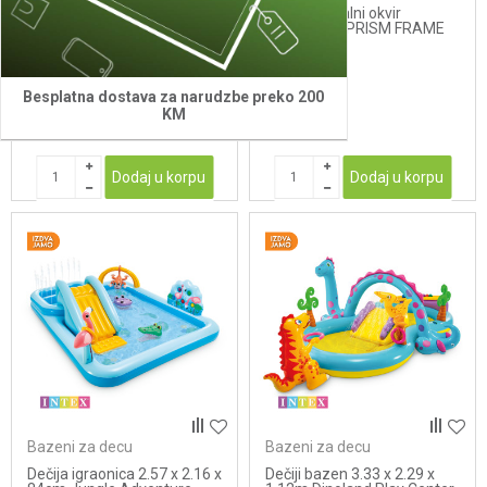
Bazen metalni okvir ULTRA
Bazen metalni okvir
XTR FRAME 7,32x1,32
5,49X1,22 - PRISM FRAME
1.999,00
KM
899,00
KM
2.195,00
KM
1.110,00
KM
Besplatna dostava za narudzbe preko 200
KM
Dodaj u korpu
Dodaj u korpu
Bazeni za decu
Bazeni za decu
Dečija igraonica 2.57 x 2.16 x
Dečiji bazen 3.33 x 2.29 x