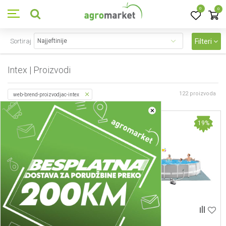
0
0
Sortiraj
Filteri
Intex | Proizvodi
122
proizvoda
web-brend-proizvodjac-intex
×
9
%
19
%
Bazeni
Bazeni