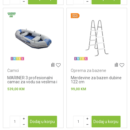
Čamci
Oprema za bazene
MARINER 3 profesionalni
Merdevine za bazen dubine
camac za vodu sa veslima i
122 cm
pumpom
539,00
KM
99,00
KM
297cmx137xcmx43
Dodaj u korpu
Dodaj u korpu