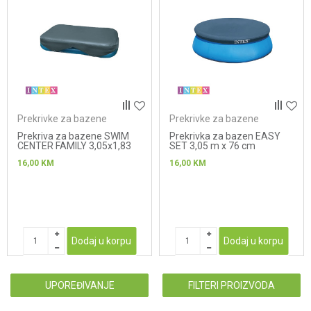
Prekrivke za bazene
Prekrivke za bazene
Prekriva za bazene SWIM
Prekrivka za bazen EASY
CENTER FAMILY 3,05x1,83
SET 3,05 m x 76 cm
m (2,62m x 1,75 m)
16,00
KM
16,00
KM
Dodaj u korpu
Dodaj u korpu
UPOREĐIVANJE
FILTERI PROIZVODA