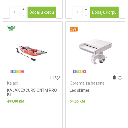
Dodaj u korpu
Dodaj u korpu
Kajaci
Oprema za bazene
KAJAK EXCURSIONTM PRO
Led skimer
K1
499,00
KM
54,00
KM