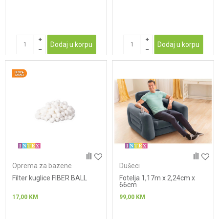
Dodaj u korpu
Dodaj u korpu
Oprema za bazene
Dušeci
Filter kuglice FIBER BALL
Fotelja 1,17m x 2,24cm x
66cm
17,00
KM
99,00
KM