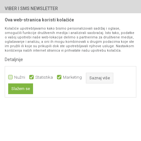
Načini plaćanja
PIB: 4402278140003
Kontakt
VIBER I SMS NEWSLETTER
Pravo na odustajanje
Reklamacije
Ova web-stranica koristi kolačiće
Prijavite se
Povraćaj sredstava
Kolačiće upotrebljavamo kako bismo personalizovali sadržaj i oglase,
omogućili funkcije društvenih medija i analizirali saobraćaj. Isto tako, podatke
Zamjena artikala
o vašoj upotrebi naše web-lokacije delimo s partnerima za društvene medije,
PRATITE NAS
oglašavanje i analizu, a oni ih mogu kombinovati s drugim podacima koje ste
Plaćanje karticama
im pružili ili koje su prikupili dok ste upotrebljavali njihove usluge. Nastavkom
korišćenja naših internet stranica vi prihvatate našu upotrebu kolačića.
Detaljnije
Nužni
Statistika
Marketing
Saznaj više
Slažem se
Nastojimo da budemo što precizniji u opisu proizvoda, prikazu slika i samih
Nužni
cijena, ali ne možemo garantovati da su sve informacije kompletne i bez
grešaka. Svi artikli prikazani na sajtu su dio naše ponude i ne
Statistika
podrazumijeva da su dostupni u svakom trenutku.
Marketing
Obavezni kolačići čine stranicu upotrebljivom omogućavajući osnovne
www.agromarket.ba
NB SOFT
©2026
, Izrada
. Sva prava zadržana.
funkcije kao što su navigacija stranicom i pristup zaštićenim područjima.