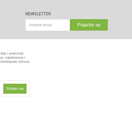
NEWSLETTER
Prijavite se
VIBER I SMS NEWSLETTER
ja i analizirali
Prijavite se
je, oglašavanje i
otrebljavali njihove
PRATITE NAS
Slažem se
ne funkcije kao
isti kolačiće
ismo omogućili
 iskustvo.