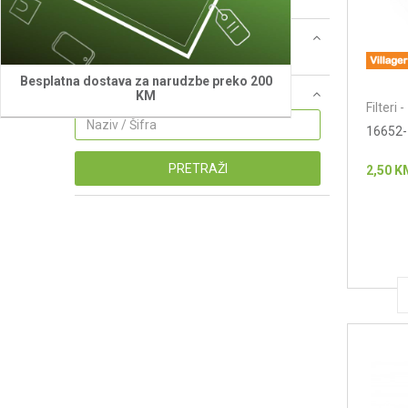
Echo (2)
Cijena
0 - 1.000 KM (6)
Besplatna dostava za narudzbe preko 200
Naziv ili šifra proizvoda
KM
Filteri 
16652-Z
PRETRAŽI
2,50
K