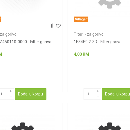
- za gorivo
Filteri - za gorivo
450110-0000 - Filter goriva
1E34F.9.2-3D - Filter goriva
M
4,00
KM
Dodaj u korpu
Dodaj u korp