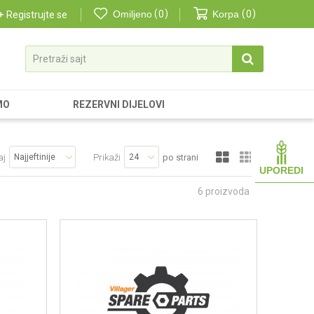
Omiljeno
0
Korpa
0
Registrujte se
Pretraži sajt
MO
REZERVNI DIJELOVI
aj
Prikaži
po strani
UPOREDI
6
proizvoda