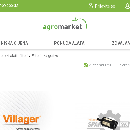
EKO 200KM
Prijavite se
NISKA CIJENA
PONUDA ALATA
IZDVAJA
enski alati - filteri
Filteri - za gorivo
Autopretraga
Sortir