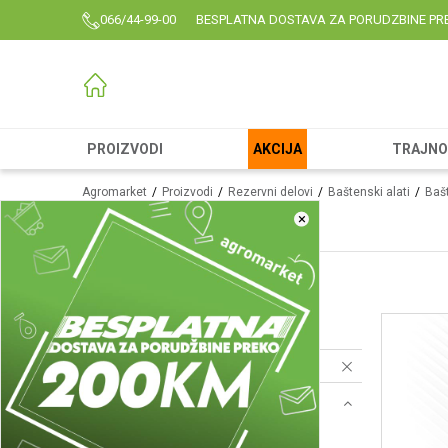
066/44-99-00
BESPLATNA DOSTAVA ZA PORUDZBINE PR
PROIZVODI
AKCIJA
TRAJNO 
Agromarket
Proizvodi
Rezervni delovi
Baštenski alati
Bašt
Filteri - za gorivo
×
Filteri - za vazduh
(56)
Filteri - za gorivo
(6)
Filteri - za ulje
(2)
Resetujte filtere
Brend
Villager (4)