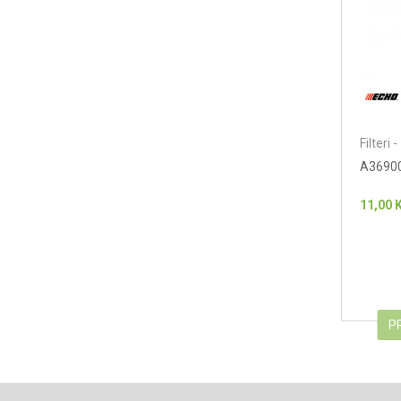
Filteri 
A36900
11,00
P