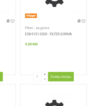
Filteri - za gorivo
E58.0151.0200 - FILTER GORIVA
9,00
KM
u
Dodaj u korpu