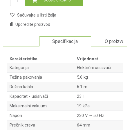
DODAJ U KORPU
Sačuvajte u listi želja
Uporedite proizvod
Specifikacija
O proizvodu
Karakteristika
Vrijednost
Kategorija
Električni usisivači
Težina pakovanja
5.6 kg
Dužina kabla
6.1 m
Kapacitet - usisivači
23 l
Maksimalni vakuum
19 kPa
Napon
230 V ~ 50 Hz
Prečnik creva
64 mm