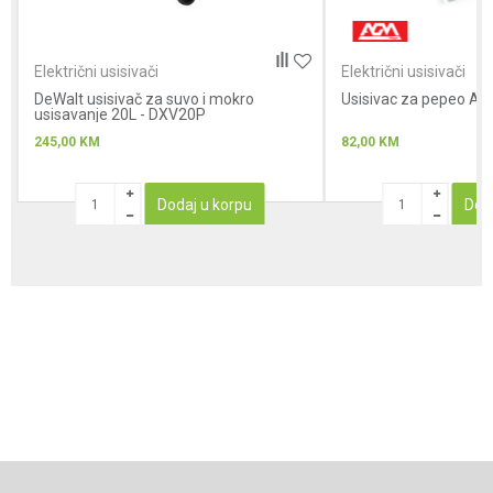
Anti-spam zaštita - izračunajte koliko je 4 + 1 :
Električni usisivači
Električni usisivači
DeWalt usisivač za suvo i mokro
POŠALJI
Usisivac za pepeo A
usisavanje 20L - DXV20P
245,00
KM
82,00
KM
Dodaj u korpu
Dod