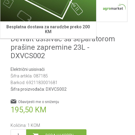
1
2
Besplatna dostava za narudzbe preko 200
DeWalt
KM
DeWalt usisivač sa separatorom
prašine zapremine 23L -
DXVCS002
Električni usisivači
Šifra artikla:
087185
Barkod:
6921183001681
Šifra proizvođača:
DXVCS002
Obavijesti me o sniženju
195,50
KM
Količina:
1
KOM