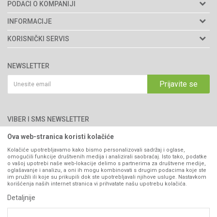
PODACI O KOMPANIJI
Agromarket d.o.o.
INFORMACIJE
Matični broj: 11003826
O nama
KORISNIČKI SERVIS
Brendovi
Adresa: Industrijska zona 2, broj 8B
Uslovi korišćenja i prodaje
76300 Bijeljina
Katalozi
NEWSLETTER
Politika privatnosti
Saradnja
Email:
webshop@agromarket.ba
Kako kupiti
Prijavite se
Blog
066/44-99-00
Isporuka
Najčešća pitanja
Načini plaćanja
PIB: 4402278140003
Kontakt
VIBER I SMS NEWSLETTER
Pravo na odustajanje
Reklamacije
Ova web-stranica koristi kolačiće
Prijavite se
Povraćaj sredstava
Kolačiće upotrebljavamo kako bismo personalizovali sadržaj i oglase,
omogućili funkcije društvenih medija i analizirali saobraćaj. Isto tako, podatke
Zamjena artikala
o vašoj upotrebi naše web-lokacije delimo s partnerima za društvene medije,
PRATITE NAS
oglašavanje i analizu, a oni ih mogu kombinovati s drugim podacima koje ste
Plaćanje karticama
im pružili ili koje su prikupili dok ste upotrebljavali njihove usluge. Nastavkom
korišćenja naših internet stranica vi prihvatate našu upotrebu kolačića.
Detaljnije