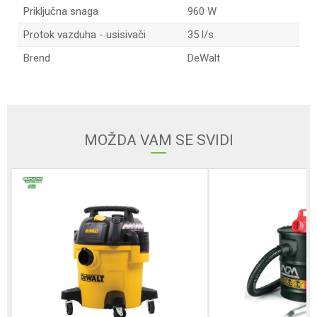
Priključna snaga
960 W
Protok vazduha - usisivači
35 l/s
Brend
DeWalt
Ime/Nadimak
Email adresa
MOŽDA VAM SE SVIDI
Poruka