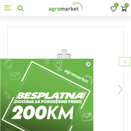
0
0
×