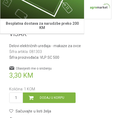
Besplatna dostava za narudzbe preko 200
Villager
KM
VIJAK
Delovi električnih uređaja - makaze za ovce
Šifra artikla:
081303
Šifra proizvođača:
VLP SC 500
Obavijesti me o sniženju
3,30
KM
Količina:
1
KOM
DODAJ U KORPU
Sačuvajte u listi želja