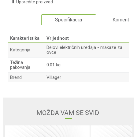
Uporedite proizvod
Specifikacija
Komentari
Karakteristika
Vrijednost
Delovi električnih uređaja - makaze za
Kategorija
ovce
Težina
0.01 kg
pakovanja
Brend
Villager
Ime/Nadimak
Email adresa
MOŽDA VAM SE SVIDI