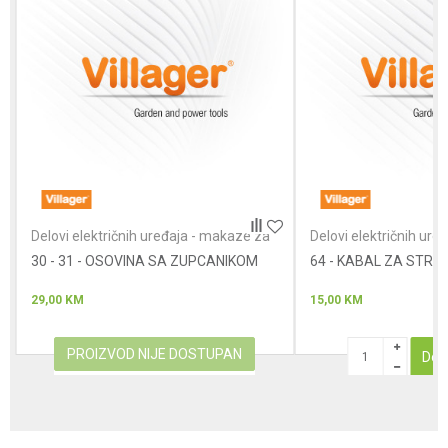
Poruka
Anti-spam zaštita - izračunajte koliko je 6 - 1 :
Delovi električnih uređaja - makaze za
Delovi električnih ur
ovce
ovce
30 - 31 - OSOVINA SA ZUPCANIKOM
POŠALJI
64 - KABAL ZA STRU
29,00
KM
15,00
KM
PROIZVOD NIJE DOSTUPAN
Dod