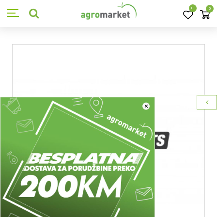
0
0
×