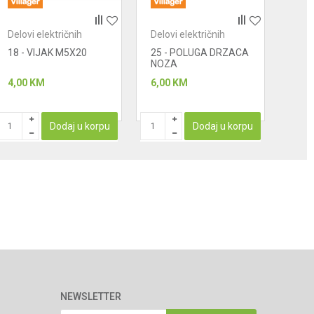
Delovi električnih
Delovi električnih
Delo
uređaja - makaze za
uređaja - makaze za
uređ
18 - VIJAK M5X20
25 - POLUGA DRZACA
18 
ovce
ovce
ovc
NOZA
4,00
KM
6,00
KM
7,00
Dodaj u korpu
Dodaj u korpu
NEWSLETTER