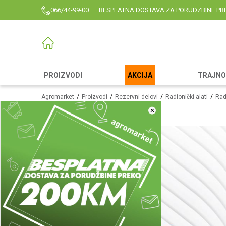
066/44-99-00
BESPLATNA DOSTAVA ZA PORUDZBINE PR
PROIZVODI
AKCIJA
TRAJNO 
Agromarket
Proizvodi
Rezervni delovi
Radionički alati
Radi
×