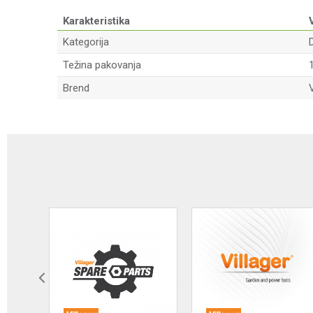
Karakteristika
Kategorija
Težina pakovanja
Brend
V
Ime/Nadimak
Poruka
Anti-spam zaštita - izračunajte koliko je 9 - 4 :