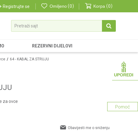
Omiljeno
0
Korpa
0
Registrujte se
Pretraži sajt
MO
REZERVNI DIJELOVI
ovce
64 - KABAL ZA STRUJU
UPOREDI
RUJU
ze za ovce
Pomoć
Obavijesti me o sniženju