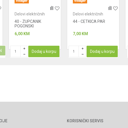
Delovi električnih
Delovi električnih
uređaja - makaze za
uređaja - makaze za
40 - ZUPCANIK
44 - CETKICA PAR
ovce
ovce
POGONSKI
6,00
KM
7,00
KM
N
Dodaj u korpu
Dodaj u korpu
CIJE
KORISNIČKI SERVIS