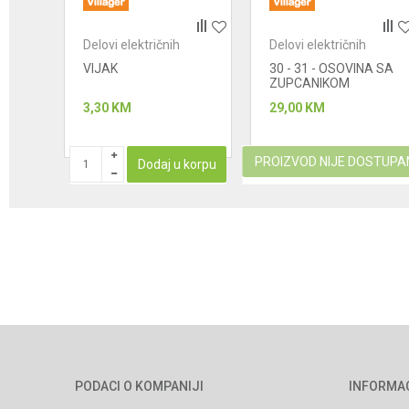
Delovi električnih
Delovi električnih
POŠALJI
 za
uređaja - makaze za
uređaja - makaze za
VIJAK
30 - 31 - OSOVINA SA
ovce
ovce
ZUPCANIKOM
3,30
KM
29,00
KM
PROIZVOD NIJE DOSTUPA
korpu
Dodaj u korpu
PODACI O KOMPANIJI
INFORMA