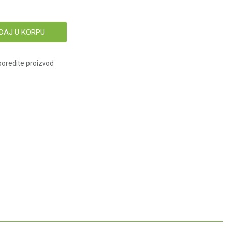
DAJ U KORPU
oredite proizvod