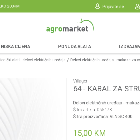
EKO 200KM
Prijavite se
NISKA CIJENA
PONUDA ALATA
IZDVAJA
onički alati - delovi električnih uređaja
Delovi električnih uređaja - makaze za 
Villager
64 - KABAL ZA ST
Delovi električnih uređaja - maka
Šifra artikla:
065473
Šifra proizvođača:
VLN SC 400
15,00
KM