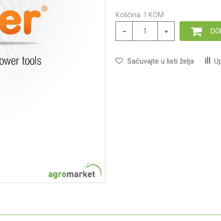
Količina:
1
KOM
DO
Sačuvajte u listi želja
Up