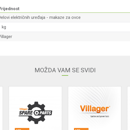
Vrijednost
Delovi električnih uređaja - makaze za ovce
1 kg
illager
Email adresa
MOŽDA VAM SE SVIDI