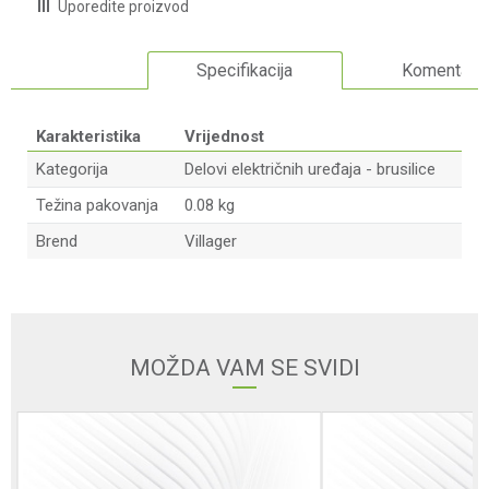
Uporedite proizvod
Specifikacija
Komentari
Karakteristika
Vrijednost
Kategorija
Delovi električnih uređaja - brusilice
Težina pakovanja
0.08 kg
Brend
Villager
Ime/Nadimak
Email adresa
MOŽDA VAM SE SVIDI