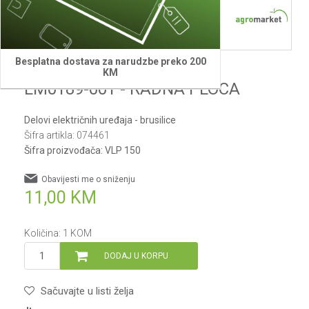
Besplatna dostava za narudzbe preko 200
Villager
KM
LM0189-001 - RADNA PLOCA
Delovi električnih uređaja - brusilice
Šifra artikla:
074461
Šifra proizvođača:
VLP 150
Obavijesti me o sniženju
11,00
KM
Količina:
1
KOM
DODAJ U KORPU
Sačuvajte u listi želja