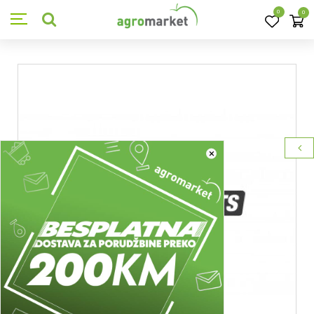
0
0
×