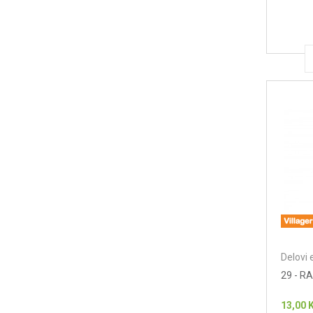
Delovi 
29 - R
13,00