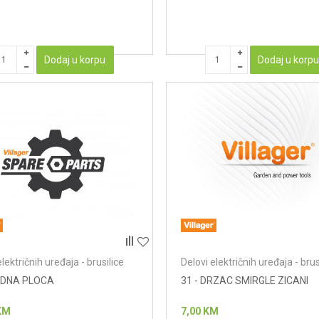
Dodaj u korpu
Dodaj u korp
električnih uređaja - brusilice
Delovi električnih uređaja - brus
ADNA PLOCA
31 - DRZAC SMIRGLE ZICANI
KM
7,00
KM