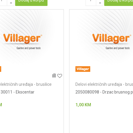
električnih uređaja - brusilice
Delovi električnih uređaja - brus
30011 - Ekscentar
2050080098 - Drzac brusnog p
M
1,00
KM