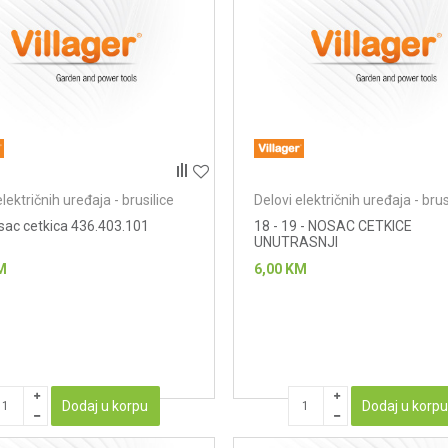
električnih uređaja - brusilice
Delovi električnih uređaja - brus
sac cetkica 436.403.101
18 - 19 - NOSAC CETKICE
UNUTRASNJI
M
6,00
KM
Dodaj u korpu
Dodaj u korp