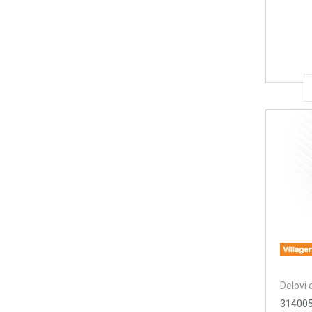
Delovi 
314005