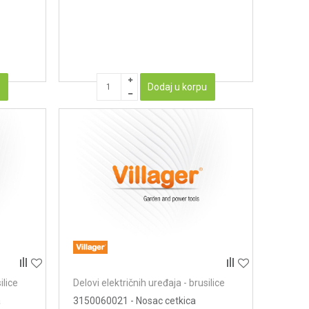
u
Dodaj u korpu
ilice
Delovi električnih uređaja - brusilice
a
3150060021 - Nosac cetkica