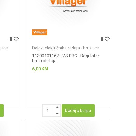
ilice
Delovi električnih uređaja - brusilice
11300101167 - V.S.PBC - Regulator
broja obrtaja
6,00
KM
u
Dodaj u korpu