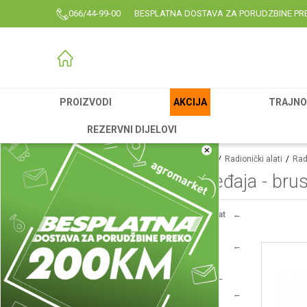
066/44-99-00
BESPLATNA DOSTAVA ZA PORUDZBINE PR
PROIZVODI
AKCIJA
TRAJNO 
REZERVNI DIJELOVI
×
Agromarket
Proizvodi
Rezervni delovi
Radionički alati
Radi
Delovi električnih uređaja - brus
Delovi električnih uređaja - pneumatski alat
(13)
Stacionarne mašine - dijagonalne testere
(18)
Delovi električnih uređaja - dizalice
(18)
Delovi električnih uređaja - kompresori