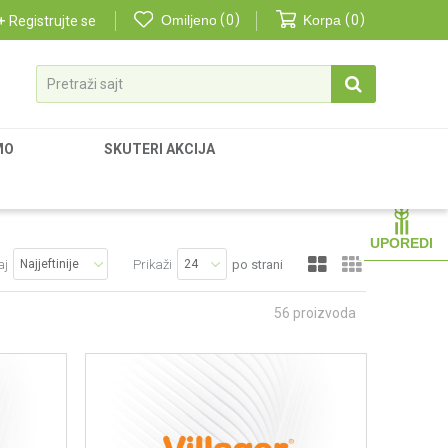
Omiljeno
0
Korpa
0
Registrujte se
Pretraži sajt
MO
SKUTERI AKCIJA
UPOREDI
aj
Prikaži
po strani
56
proizvoda