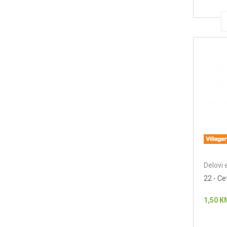
Delovi 
22 - Ce
1,50
K