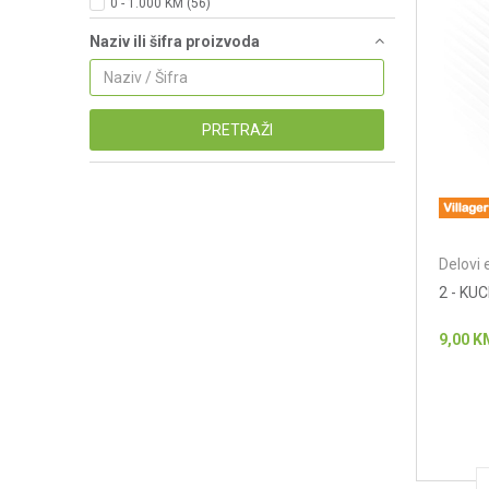
0 - 1.000 KM (56)
Naziv ili šifra proizvoda
PRETRAŽI
Delovi 
2 - KU
9,00
K