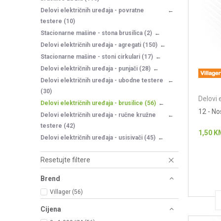
Delovi električnih uređaja - povratne
testere
(10)
Stacionarne mašine - stona brusilica
(2)
Delovi električnih uređaja - agregati
(150)
Stacionarne mašine - stoni cirkulari
(17)
Delovi električnih uređaja - punjači
(28)
Delovi električnih uređaja - ubodne testere
(30)
Delovi 
Delovi električnih uređaja - brusilice
(56)
12 - No
Delovi električnih uređaja - ručne kružne
testere
(42)
1,50
K
Delovi električnih uređaja - usisivači
(45)
Resetujte filtere
Brend
Villager (56)
Cijena