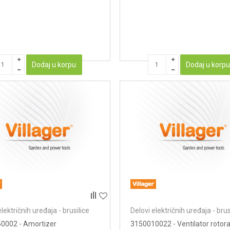
Dodaj u korpu
Dodaj u korp
električnih uređaja - brusilice
Delovi električnih uređaja - brus
0002 - Amortizer
3150010022 - Ventilator rotor