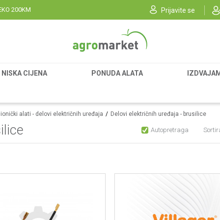
EKO 200KM
Prijavite se
NISKA CIJENA
PONUDA ALATA
IZDVAJA
onički alati - delovi električnih uređaja
Delovi električnih uređaja - brusilice
ilice
Autopretraga
Sortir