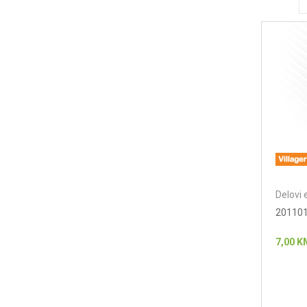
Delovi 
201101
7,00
K