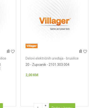
ilice
Delovi električnih uređaja - brusilice
R
20 - Zupcanik - 2101.303.004
R
2,00
KM
u
Dodaj u korpu