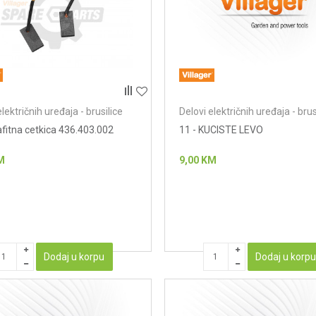
električnih uređaja - brusilice
Delovi električnih uređaja - brus
afitna cetkica 436.403.002
11 - KUCISTE LEVO
M
9,00
KM
Dodaj u korpu
Dodaj u korp