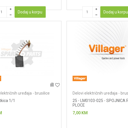
Dodaj u korpu
Dodaj u korp
električnih uređaja - brusilice
Delovi električnih uređaja - brus
tkica 1/1
25 - LM0103-025 - SPOJNICA
PLOCE
M
7,00
KM