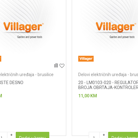
električnih uređaja - brusilice
Delovi električnih uređaja - brus
CISTE DESNO
20 - LM0103-020 - REGULATO
BROJA OBRTAJA-KONTROLE
M
11,00
KM
Dodaj u korpu
Dodaj u korp