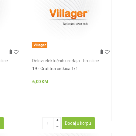
ilice
Delovi električnih uređaja - brusilice
19 - Grafitna cetkica 1/1
6,00
KM
u
Dodaj u korpu