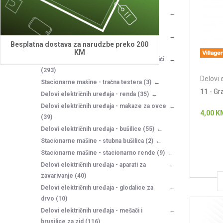
(269)
Delovi električnih uređaja - ugaone
brusilice
(121)
Delovi električnih uređaja - fen za vreli
Besplatna dostava za narudzbe preko 200
vazduh
(4)
KM
Delovi električnih uređaja - električni čekići
(293)
Delovi 
Stacionarne mašine - tračna testera
(3)
11 - Gr
Delovi električnih uređaja - renda
(35)
Delovi električnih uređaja - makaze za ovce
4,00
K
(39)
Delovi električnih uređaja - bušilice
(55)
Stacionarne mašine - stubna bušilica
(2)
Stacionarne mašine - stacionarno rende
(9)
Delovi električnih uređaja - aparati za
zavarivanje
(40)
Delovi električnih uređaja - glodalice za
drvo
(10)
Delovi električnih uređaja - mešači i
brusilice za zid
(116)