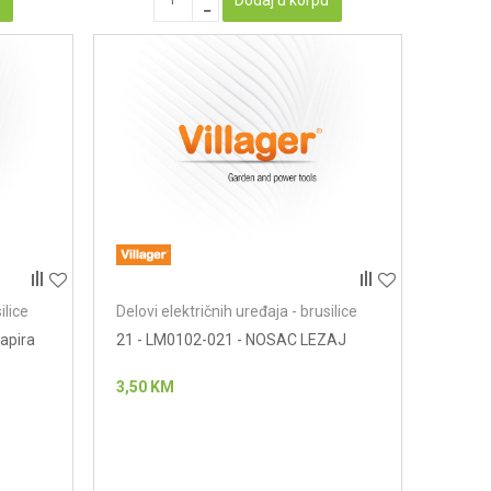
ilice
Delovi električnih uređaja - brusilice
apira
21 - LM0102-021 - NOSAC LEZAJ
3,50
KM