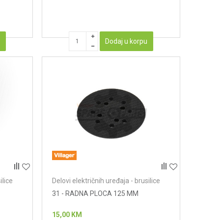
u
Dodaj u korpu
ilice
Delovi električnih uređaja - brusilice
31 - RADNA PLOCA 125 MM
15,00
KM