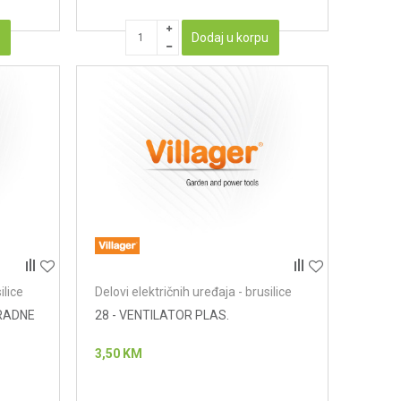
u
Dodaj u korpu
ilice
Delovi električnih uređaja - brusilice
 RADNE
28 - VENTILATOR PLAS.
3,50
KM