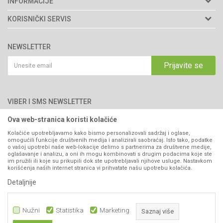
INFORMACIJE
Matični broj: 11003826
O nama
KORISNIČKI SERVIS
Brendovi
Adresa: Industrijska zona 2, broj 8B
Uslovi korišćenja i prodaje
76300 Bijeljina
Katalozi
NEWSLETTER
Politika privatnosti
Saradnja
Email:
webshop@agromarket.ba
Kako kupiti
Prijavite se
Blog
066/44-99-00
Isporuka
Najčešća pitanja
Načini plaćanja
PIB: 4402278140003
Kontakt
VIBER I SMS NEWSLETTER
Pravo na odustajanje
Reklamacije
Ova web-stranica koristi kolačiće
Prijavite se
Povraćaj sredstava
Kolačiće upotrebljavamo kako bismo personalizovali sadržaj i oglase,
omogućili funkcije društvenih medija i analizirali saobraćaj. Isto tako, podatke
Zamjena artikala
o vašoj upotrebi naše web-lokacije delimo s partnerima za društvene medije,
PRATITE NAS
oglašavanje i analizu, a oni ih mogu kombinovati s drugim podacima koje ste
Plaćanje karticama
im pružili ili koje su prikupili dok ste upotrebljavali njihove usluge. Nastavkom
korišćenja naših internet stranica vi prihvatate našu upotrebu kolačića.
Detaljnije
Nužni
Statistika
Marketing
Saznaj više