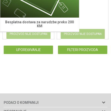
41,00
KM
635,00
KM
Besplatna dostava za narudzbe preko 200
KM
PROIZVOD NIJE DOSTUPAN
PROIZVOD NIJE DOSTUPAN
UPOREĐIVANJE
FILTERI PROIZVODA
PODACI O KOMPANIJI
Agromarket d.o.o.