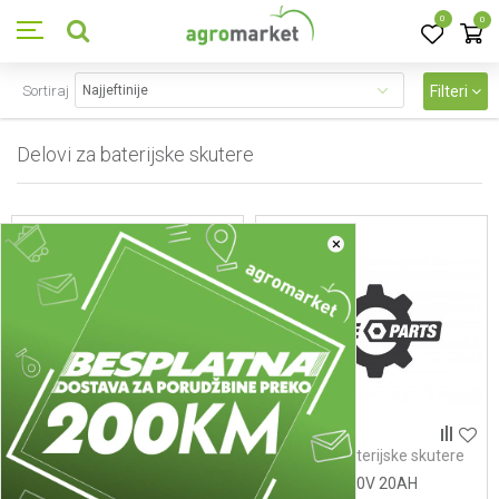
0
0
Sortiraj
Filteri
Delovi za baterijske skutere
2
proizvoda
×
Delovi za baterijske skutere
Delovi za baterijske skutere
PNEUMATIK
BATERIJA 60V 20AH