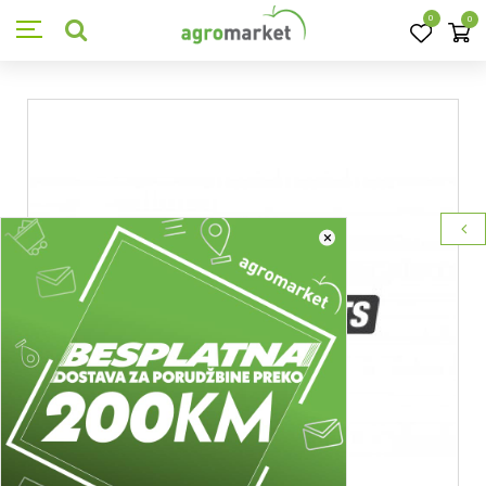
0
0
×