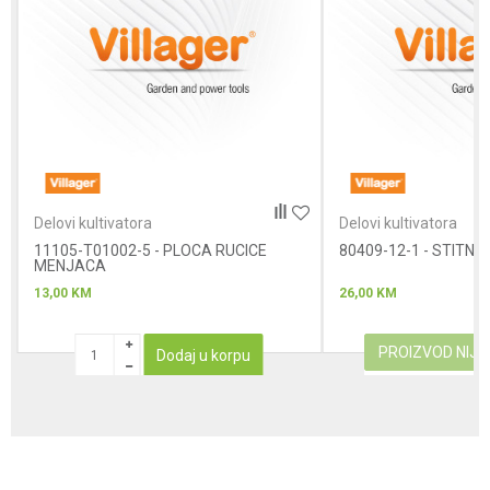
Poruka
Anti-spam zaštita - izračunajte koliko je 6 - 1 :
Delovi kultivatora
Delovi kultivatora
11105-T01002-5 - PLOCA RUCICE
POŠALJI
80409-12-1 - STITNIK
MENJACA
13,00
KM
26,00
KM
PROIZVOD NIJ
Dodaj u korpu