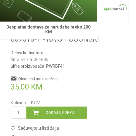
Besplatna dostava za narudzbe preko 200
Villager
KM
807018-1 - KAIS POGONSKI
Delovi kultivatora
Šifra artikla:
064685
Šifra proizvođača:
PWRBF41
Obavijesti me o sniženju
35,00
KM
Količina:
1
KOM
DODAJ U KORPU
Sačuvajte u listi želja