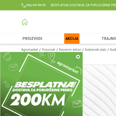
066/44-99-00
BESPLATNA DOSTAVA ZA PORUDZBINE PR
PROIZVODI
AKCIJA
TRAJNO 
Agromarket
Proizvodi
Rezervni delovi
Baštenski alati
Bašt
×