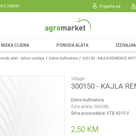
EKO 200KM
Prijavite se
NISKA CIJENA
PONUDA ALATA
IZDVAJA
enski alati - delovi uređaja
Delovi kultivatora
300150 - KAJLA REMENICE MOT
Villager
300150 - KAJLA R
Delovi kultivatora
Šifra artikla:
066086
Šifra proizvođača:
VTB 4310 V
2,50
KM