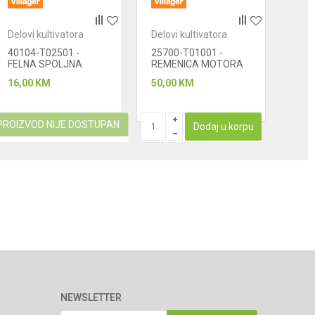
Delovi kultivatora
Delovi kultivatora
Delo
40104-T02501 -
25700-T01001 -
018
FELNA SPOLJNA
REMENICA MOTORA
Osov
16,00
KM
50,00
KM
55,0
PROIZVOD NIJE DOSTUPAN
PROIZ
Dodaj u korpu
NEWSLETTER