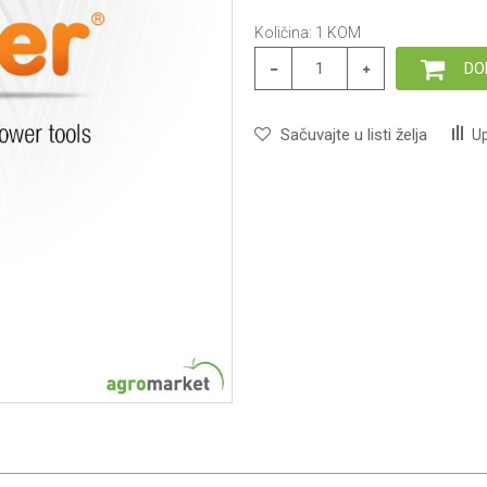
Količina:
1
KOM
DO
Sačuvajte u listi želja
Up