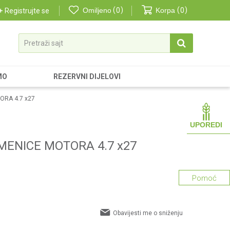
Omiljeno
0
Korpa
0
Registrujte se
Pretraži sajt
MO
REZERVNI DIJELOVI
ORA 4.7 x27
UPOREDI
EMENICE MOTORA 4.7 x27
Pomoć
Obavijesti me o sniženju