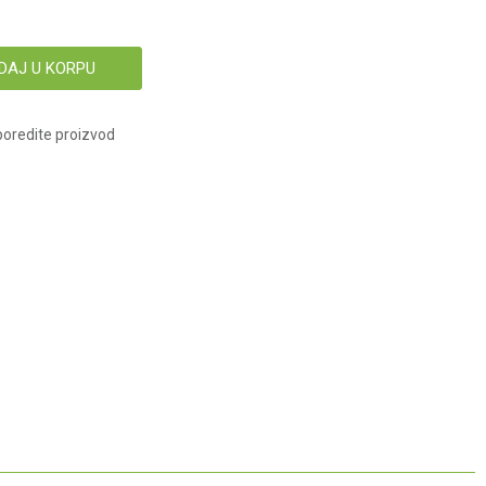
DAJ U KORPU
oredite proizvod