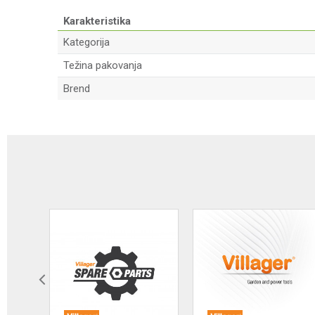
Karakteristika
Kategorija
Težina pakovanja
Brend
Ime/Nadimak
Poruka
Anti-spam zaštita - izračunajte koliko je 2 + 3 :