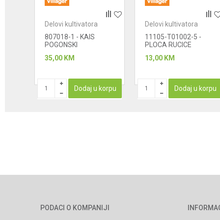
Delovi kultivatora
Delovi kultivatora
POŠALJI
807018-1 - KAIS
11105-T01002-5 -
POGONSKI
PLOCA RUCICE
MENJACA
35,00
KM
13,00
KM
STUPAN
Dodaj u korpu
Dodaj u korpu
PODACI O KOMPANIJI
INFORMA