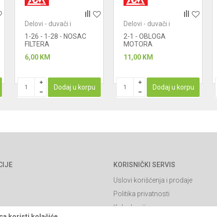
Delovi - duvači i
Delovi - duvači i
usisivači
usisivači
1-26 - 1-28 - NOSAC
2-1 - OBLOGA
FILTERA
MOTORA
6,00
KM
11,00
KM
Dodaj u korpu
Dodaj u korpu
CIJE
KORISNIČKI SERVIS
Uslovi korišćenja i prodaje
Politika privatnosti
Kako kupiti
a koristi kolačiće