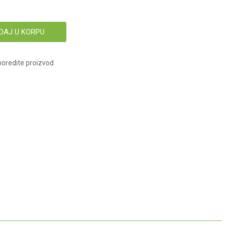
DAJ U KORPU
oredite proizvod