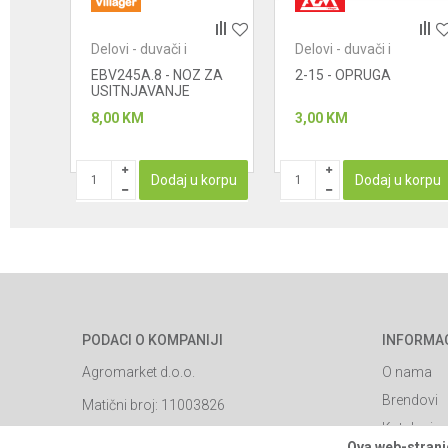
Delovi - duvači i
Delovi - duvači i
POŠALJI
usisivači
usisivači
EBV245A.8 - NOZ ZA
2-15 - OPRUGA
USNA
USITNJAVANJE
8,00
KM
3,00
KM
STUPAN
Dodaj u korpu
Dodaj u korpu
PODACI O KOMPANIJI
INFORMA
Agromarket d.o.o.
O nama
Brendovi
Matični broj: 11003826
Katalozi
Adresa: Industrijska zona 2, broj 8B
Ova web-stranic