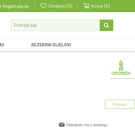
Omiljeno
0
Korpa
0
Registrujte se
Pretraži sajt
MO
REZERVNI DIJELOVI
UPOREDI
Pomoć
Obavijesti me o sniženju