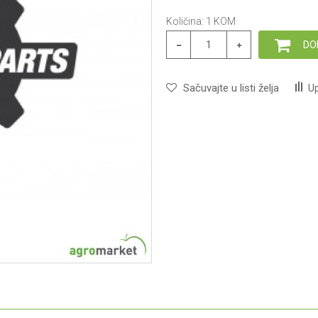
Količina:
1
KOM
DO
Sačuvajte u listi želja
Up