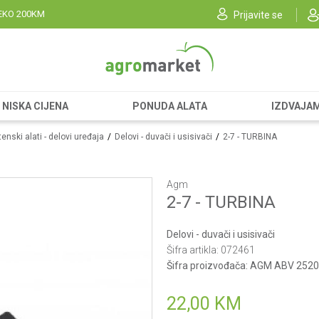
EKO 200KM
Prijavite se
NISKA CIJENA
PONUDA ALATA
IZDVAJA
enski alati - delovi uređaja
Delovi - duvači i usisivači
2-7 - TURBINA
Agm
2-7 - TURBINA
Delovi - duvači i usisivači
Šifra artikla:
072461
Šifra proizvođača:
AGM ABV 2520
22,00
KM