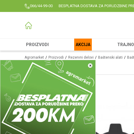
066/44-99-00
BESPLATNA DOSTAVA ZA PORUDZBINE PR
PROIZVODI
AKCIJA
TRAJNO 
Agromarket
Proizvodi
Rezervni delovi
Baštenski alati
Bašt
×