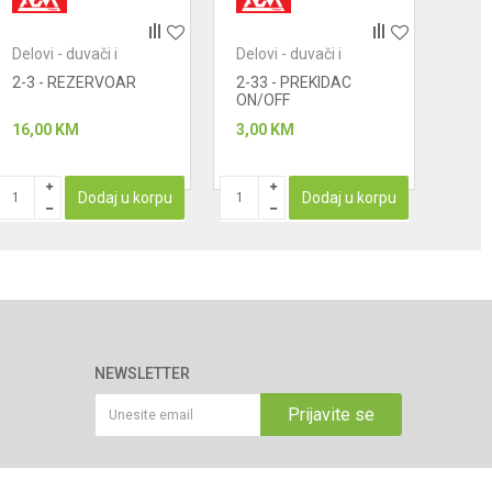
Delovi - duvači i
Delovi - duvači i
Delov
usisivači
usisivači
usis
2-3 - REZERVOAR
2-33 - PREKIDAC
2-46
ON/OFF
USI
16,00
KM
3,00
KM
25,0
Dodaj u korpu
Dodaj u korpu
NEWSLETTER
Prijavite se