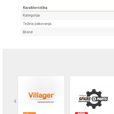
Karakteristika
Kategorija
Težina pakovanja
Brend
Ime/Nadimak
Poruka
Anti-spam zaštita - izračunajte koliko je 4 + 1 :