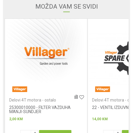
MOŽDA VAM SE SVIDI
Poruka
Anti-spam zaštita - izračunajte koliko je 2 + 3 :
POŠALJI
Delovi 4T motora - ostalo
Delovi 4T motora - os
25300010000 - FILTER VAZDUHA
22 - VENTIL IZDUVNI
MANJI-SUNDJER
2,00
KM
14,00
KM