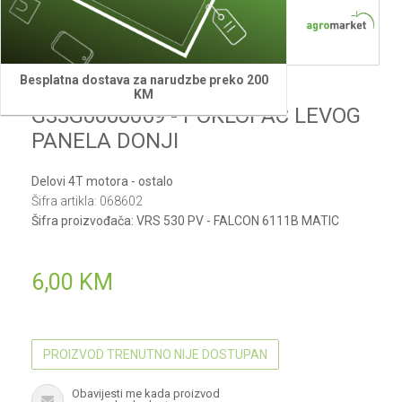
Besplatna dostava za narudzbe preko 200
Villager
KM
G33G0000069 - POKLOPAC LEVOG
PANELA DONJI
Delovi 4T motora - ostalo
Šifra artikla:
068602
Šifra proizvođača:
VRS 530 PV - FALCON 6111B MATIC
6,00
KM
PROIZVOD TRENUTNO NIJE DOSTUPAN
Obavijesti me kada proizvod