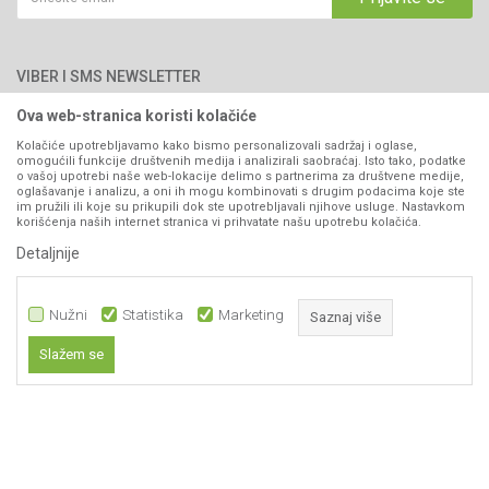
Blog
066/44-99-00
Isporuka
Najčešća pitanja
Načini plaćanja
PIB: 4402278140003
Kontakt
VIBER I SMS NEWSLETTER
Pravo na odustajanje
Reklamacije
Ova web-stranica koristi kolačiće
Prijavite se
Povraćaj sredstava
Kolačiće upotrebljavamo kako bismo personalizovali sadržaj i oglase,
omogućili funkcije društvenih medija i analizirali saobraćaj. Isto tako, podatke
Zamjena artikala
o vašoj upotrebi naše web-lokacije delimo s partnerima za društvene medije,
PRATITE NAS
oglašavanje i analizu, a oni ih mogu kombinovati s drugim podacima koje ste
Plaćanje karticama
im pružili ili koje su prikupili dok ste upotrebljavali njihove usluge. Nastavkom
korišćenja naših internet stranica vi prihvatate našu upotrebu kolačića.
Detaljnije
Nužni
Statistika
Marketing
Saznaj više
Slažem se
Nastojimo da budemo što precizniji u opisu proizvoda, prikazu slika i samih
Nužni
cijena, ali ne možemo garantovati da su sve informacije kompletne i bez
grešaka. Svi artikli prikazani na sajtu su dio naše ponude i ne
Statistika
podrazumijeva da su dostupni u svakom trenutku.
Marketing