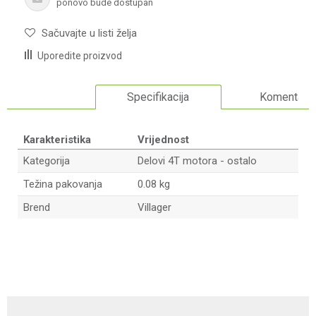
ponovo bude dostupan
Sačuvajte u listi želja
Uporedite proizvod
Specifikacija
Komentari
Karakteristika
Vrijednost
Kategorija
Delovi 4T motora - ostalo
Težina pakovanja
0.08 kg
Brend
Villager
Ime/Nadimak
Email adresa