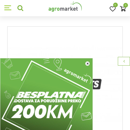
0
0
×