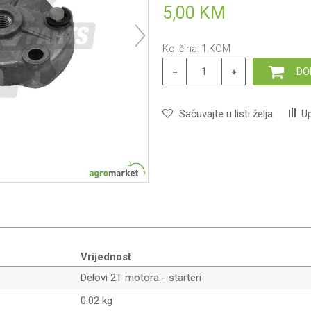
5,00
KM
Količina:
1
KOM
DO
Sačuvajte u listi želja
Up
Vrijednost
Delovi 2T motora - starteri
0.02 kg