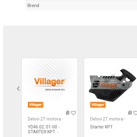
Brend
Ime/Nadimak
Poruka
Anti-spam zaštita - izračunajte koliko je 2 + 3 :
-
Delovi 2T motora -
Delovi 2T motora -
POŠALJI
starteri
starteri
YD46.02. 01-00 -
Starter KPT.
STARTER KPT. -
ORANGE