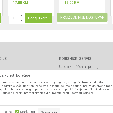
17,00
KM
17,00
KM
PROIZVOD NIJE DOSTUPAN
Dodaj u korpu
CIJE
KORISNIČKI SERVIS
Uslovi korišćenja i prodaje
Politika privatnosti
a koristi kolačiće
Kako kupiti
vamo kako bismo personalizovali sadržaj i oglase, omogućili funkcije društvenih medi
ko, podatke o vašoj upotrebi naše web-lokacije delimo s partnerima za društvene medi
Isporuka
ogu kombinovati s drugim podacima koje ste im pružili ili koje su prikupili dok ste up
orišćenja naših internet stranica vi prihvatate našu upotrebu kolačića.
Načini plaćanja
itanja
Pravo na odustajanje
Reklamacije
tatistika
Marketing
Saznaj više