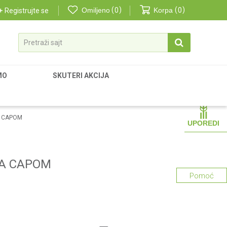
Omiljeno
0
Korpa
0
Registrujte se
Pretraži sajt
MO
SKUTERI AKCIJA
A CAPOM
UPOREDI
 SA CAPOM
Pomoć