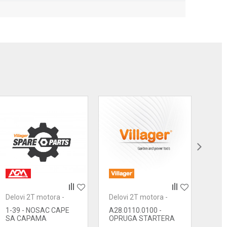
Delovi 2T motora -
Delovi 2T motora -
Delo
starteri
starteri
start
1-39 - NOSAC CAPE
A28.0110.0100 -
1-40
SA CAPAMA
OPRUGA STARTERA