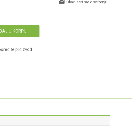
Obavijesti me o sniženju
DAJ U KORPU
oredite proizvod