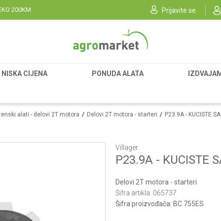
EKO 200KM
Prijavite se
NISKA CIJENA
PONUDA ALATA
IZDVAJA
enski alati - delovi 2T motora
Delovi 2T motora - starteri
P23.9A - KUCISTE S
Villager
P23.9A - KUCISTE
Delovi 2T motora - starteri
Šifra artikla:
065737
Šifra proizvođača:
BC 755ES