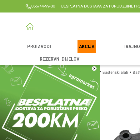
066/44-99-00
BESPLATNA DOSTAVA ZA PORUDZBINE PR
PROIZVODI
AKCIJA
TRAJNO 
REZERVNI DIJELOVI
×
Agromarket
Proizvodi
Rezervni delovi
Baštenski alati
Bašt