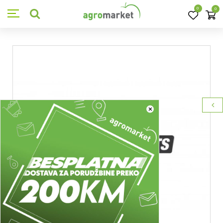
0
0
×