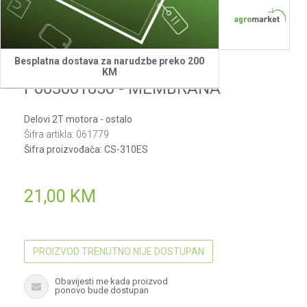
Besplatna dostava za narudzbe preko 200
Echo
KM
P003001850 - MEMBRANA
Delovi 2T motora - ostalo
Šifra artikla:
061779
Šifra proizvođača:
CS-310ES
21,00
KM
PROIZVOD TRENUTNO NIJE DOSTUPAN
Obavijesti me kada proizvod
ponovo bude dostupan