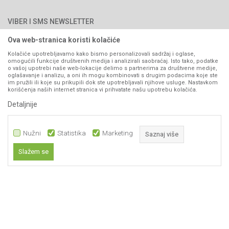
Najčešća pitanja
Načini plaćanja
PIB: 4402278140003
Kontakt
VIBER I SMS NEWSLETTER
Pravo na odustajanje
Reklamacije
Ova web-stranica koristi kolačiće
Prijavite se
Povraćaj sredstava
Kolačiće upotrebljavamo kako bismo personalizovali sadržaj i oglase,
omogućili funkcije društvenih medija i analizirali saobraćaj. Isto tako, podatke
Zamjena artikala
o vašoj upotrebi naše web-lokacije delimo s partnerima za društvene medije,
PRATITE NAS
oglašavanje i analizu, a oni ih mogu kombinovati s drugim podacima koje ste
Plaćanje karticama
im pružili ili koje su prikupili dok ste upotrebljavali njihove usluge. Nastavkom
korišćenja naših internet stranica vi prihvatate našu upotrebu kolačića.
Detaljnije
Nužni
Statistika
Marketing
Saznaj više
Slažem se
Nastojimo da budemo što precizniji u opisu proizvoda, prikazu slika i samih
Nužni
cijena, ali ne možemo garantovati da su sve informacije kompletne i bez
grešaka. Svi artikli prikazani na sajtu su dio naše ponude i ne
Statistika
podrazumijeva da su dostupni u svakom trenutku.
Marketing
Obavezni kolačići čine stranicu upotrebljivom omogućavajući osnovne
www.agromarket.ba
NB SOFT
©2026
, Izrada
. Sva prava zadržana.