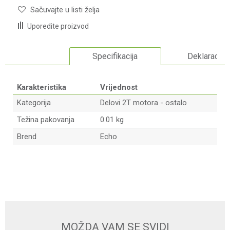
Sačuvajte u listi želja
Uporedite proizvod
Specifikacija
Deklaracija
Karakteristika
Vrijednost
Kategorija
Delovi 2T motora - ostalo
Težina pakovanja
0.01 kg
Brend
Echo
Ime/Nadimak
Email adresa
MOŽDA VAM SE SVIDI