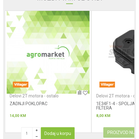
Poruka
Anti-spam zaštita - izračunajte koliko je 4 + 1 :
POŠALJI
Delovi 2T motora - ostalo
Delovi 2T motora - os
ZADNJI POKLOPAC
1E34F.1-4 - SPOLJA
FILTERA
14,00
KM
8,00
KM
PROIZVOD NIJ
Dodaj u korpu