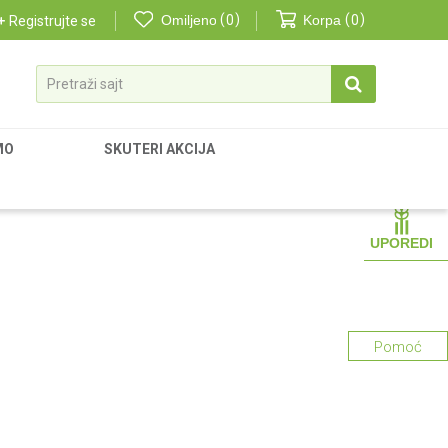
Omiljeno
0
Korpa
0
Registrujte se
Pretraži sajt
MO
SKUTERI AKCIJA
UPOREDI
Pomoć