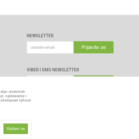
NEWSLETTER
Prijavite se
VIBER I SMS NEWSLETTER
Prijavite se
ja i analizirali
je, oglašavanje i
PRATITE NAS
otrebljavali njihove
Slažem se