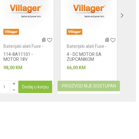
Baterijski alati Fuse -
Baterijski alati Fuse -
Bater
motori
motori
moto
114-8A11101 -
4 - DC MOTOR SA
DMB
MOTOR 18V
ZUPCANIKOM
PU
98,00
KM
66,00
KM
105
PROIZVOD NIJE DOSTUPAN
Dodaj u korpu