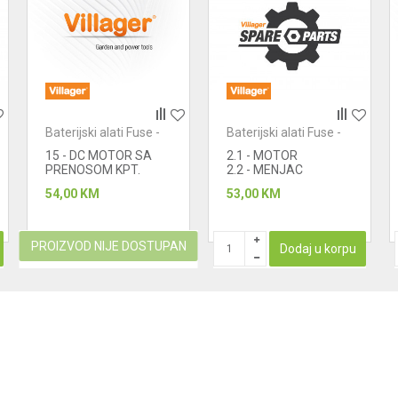
Baterijski alati Fuse -
Baterijski alati Fuse -
motori
motori
15 - DC MOTOR SA
2.1 - MOTOR
PRENOSOM KPT.
2.2 - MENJAC
54,00
KM
53,00
KM
PROIZVOD NIJE DOSTUPAN
Dodaj u korpu