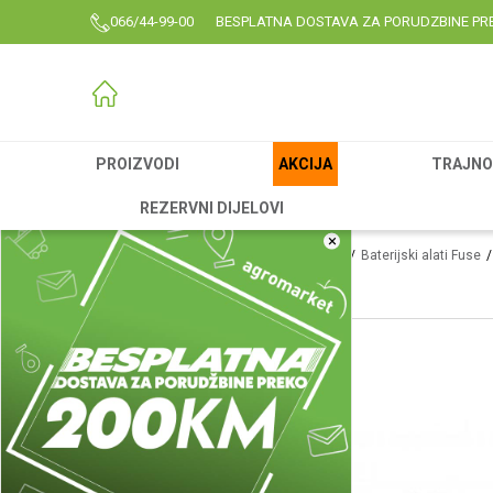
066/44-99-00
BESPLATNA DOSTAVA ZA PORUDZBINE PR
PROIZVODI
AKCIJA
TRAJNO 
REZERVNI DIJELOVI
×
Agromarket
Proizvodi
Rezervni delovi
Baterijski alati Fuse