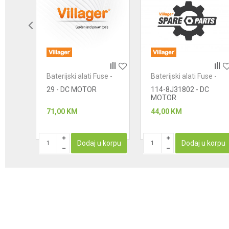
Anti-spam zaštita - izračunajte koliko je 9 - 4 :
POŠALJI
e -
Baterijski alati Fuse -
Baterijski alati Fuse -
motori
motori
29 - DC MOTOR
114-8J31802 - DC
MOTOR
71,00
KM
44,00
KM
korpu
Dodaj u korpu
Dodaj u korpu