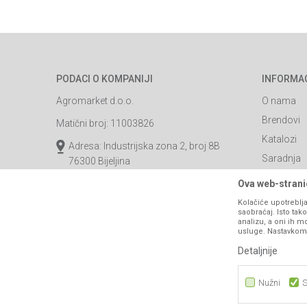
PODACI O KOMPANIJI
INFORMA
Agromarket d.o.o.
O nama
Brendovi
Matični broj: 11003826
Katalozi
Adresa: Industrijska zona 2, broj 8B
Saradnja
76300 Bijeljina
Blog
Email:
webshop@agromarket.ba
Ova web-stranic
Najčešća p
Kolačiće upotreblja
066/44-99-00
saobraćaj. Isto ta
Kontakt
analizu, a oni ih m
PIB: 4402278140003
usluge. Nastavkom k
Detaljnije
Nužni
S