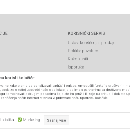
CIJE
KORISNIČKI SERVIS
Uslovi korišćenja i prodaje
Politika privatnosti
Kako kupiti
Isporuka
Načini plaćanja
a koristi kolačiće
itanja
Pravo na odustajanje
vamo kako bismo personalizovali sadržaj i oglase, omogućili funkcije društvenih medi
ko, podatke o vašoj upotrebi naše web-lokacije delimo s partnerima za društvene medi
Reklamacije
ogu kombinovati s drugim podacima koje ste im pružili ili koje su prikupili dok ste up
orišćenja naših internet stranica vi prihvatate našu upotrebu kolačića.
Povraćaj sredstava
Zamjena artikala
Plaćanje karticama
tatistika
Marketing
Saznaj više