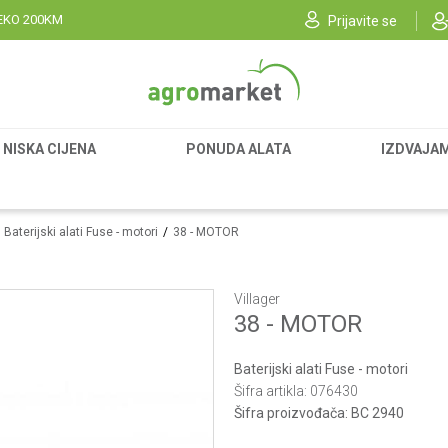
EKO 200KM
Prijavite se
NISKA CIJENA
PONUDA ALATA
IZDVAJA
Baterijski alati Fuse - motori
38 - MOTOR
Villager
38 - MOTOR
Baterijski alati Fuse - motori
Šifra artikla:
076430
Šifra proizvođača:
BC 2940