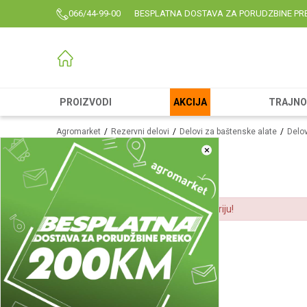
066/44-99-00
BESPLATNA DOSTAVA ZA PORUDZBINE PR
PROIZVODI
AKCIJA
TRAJNO 
Agromarket
Rezervni delovi
Delovi za baštenske alate
Delov
×
Nema tekstova za izabranu kategoriju!