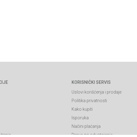
CIJE
KORISNIČKI SERVIS
Uslovi korišćenja i prodaje
Politika privatnosti
Kako kupiti
Isporuka
Načini plaćanja
itanja
Pravo na odustajanje