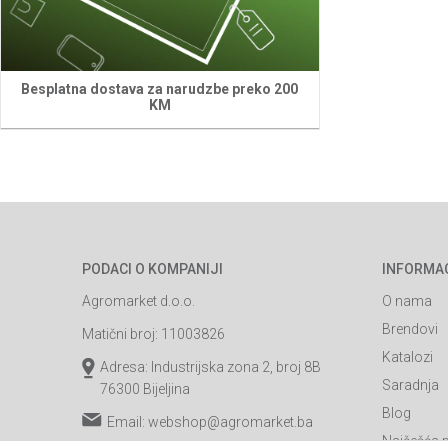
Besplatna dostava za narudzbe preko 200
KM
PODACI O KOMPANIJI
INFORMA
Agromarket d.o.o.
O nama
Brendovi
Matični broj: 11003826
Katalozi
Adresa: Industrijska zona 2, broj 8B
Saradnja
76300 Bijeljina
Blog
Email:
webshop@agromarket.ba
Najčešća p