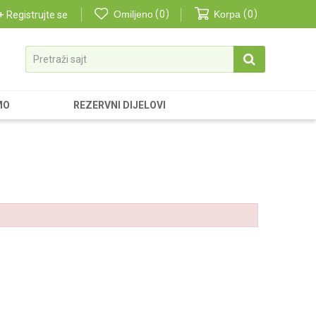
Omiljeno
0
Korpa
0
Registrujte se
Pretraži sajt
MO
REZERVNI DIJELOVI