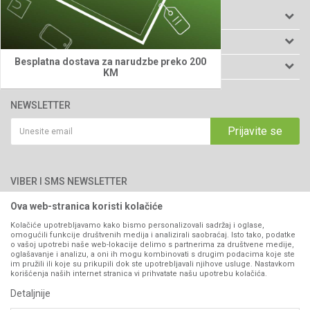
PODACI O KOMPANIJI
Agromarket d.o.o.
INFORMACIJE
Matični broj: 11003826
Besplatna dostava za narudzbe preko 200
O nama
KORISNIČKI SERVIS
KM
Brendovi
Adresa: Industrijska zona 2, broj 8B
Uslovi korišćenja i prodaje
76300 Bijeljina
Katalozi
NEWSLETTER
Politika privatnosti
Saradnja
Email:
webshop@agromarket.ba
Kako kupiti
Prijavite se
Blog
066/44-99-00
Isporuka
Najčešća pitanja
Načini plaćanja
PIB: 4402278140003
Kontakt
VIBER I SMS NEWSLETTER
Pravo na odustajanje
Reklamacije
Ova web-stranica koristi kolačiće
Prijavite se
Povraćaj sredstava
Kolačiće upotrebljavamo kako bismo personalizovali sadržaj i oglase,
omogućili funkcije društvenih medija i analizirali saobraćaj. Isto tako, podatke
Zamjena artikala
o vašoj upotrebi naše web-lokacije delimo s partnerima za društvene medije,
PRATITE NAS
oglašavanje i analizu, a oni ih mogu kombinovati s drugim podacima koje ste
Plaćanje karticama
im pružili ili koje su prikupili dok ste upotrebljavali njihove usluge. Nastavkom
korišćenja naših internet stranica vi prihvatate našu upotrebu kolačića.
Detaljnije