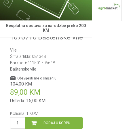
Besplatna dostava za narudzbe preko 200
Fiskars
KM
1070716 Baštenske vile
Vile
Šifra artikla:
084348
Barkod:
6411501705648
Baštenske vile
Obavijesti me o sniženju
104,00
KM
89,00
KM
Ušteda:
15,00
KM
Količina:
1
KOM
DODAJ U KORPU