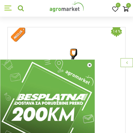
0
0
14
%
×