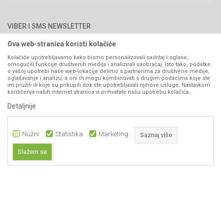
066/44-99-00
Isporuka
Najčešća pitanja
Načini plaćanja
PIB: 4402278140003
Kontakt
VIBER I SMS NEWSLETTER
Pravo na odustajanje
Reklamacije
Ova web-stranica koristi kolačiće
Prijavite se
Povraćaj sredstava
Kolačiće upotrebljavamo kako bismo personalizovali sadržaj i oglase,
omogućili funkcije društvenih medija i analizirali saobraćaj. Isto tako, podatke
Zamjena artikala
o vašoj upotrebi naše web-lokacije delimo s partnerima za društvene medije,
PRATITE NAS
oglašavanje i analizu, a oni ih mogu kombinovati s drugim podacima koje ste
Plaćanje karticama
im pružili ili koje su prikupili dok ste upotrebljavali njihove usluge. Nastavkom
korišćenja naših internet stranica vi prihvatate našu upotrebu kolačića.
Detaljnije
Nužni
Statistika
Marketing
Saznaj više
Slažem se
Nastojimo da budemo što precizniji u opisu proizvoda, prikazu slika i samih
Nužni
cijena, ali ne možemo garantovati da su sve informacije kompletne i bez
grešaka. Svi artikli prikazani na sajtu su dio naše ponude i ne
Statistika
podrazumijeva da su dostupni u svakom trenutku.
Marketing
Obavezni kolačići čine stranicu upotrebljivom omogućavajući osnovne