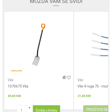
MOŽDA VAM SE SVIDI
Poruka
Anti-spam zaštita - izračunajte koliko je 2 + 3 :
POŠALJI
Vile
Vile
1070673 Vila
Vile 4 roga 75 - muta
49,00
KM
21,06
KM
PROIZVOD NIJ
Dodaj u korpu