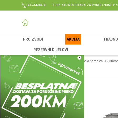
066/44-99-00
BESPLATNA DOSTAVA ZA PORUDZBINE PR
PROIZVODI
AKCIJA
TRAJNO 
REZERVNI DIJELOVI
×
Agromarket
Proizvodi
Garden
Baštenski nameštaj
Suncob