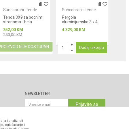
Suncobrani i tende
Suncobrani i tende
Sunc
Tenda 3X9 sa bocnim
Pergola
Tend
stranama - bela
aluminijumska 3 x 4
siva
252,00
KM
4.329,00
KM
174
280,00
KM
PROIZVOD NIJE DOSTUPAN
PROIZ
Dodaj u korpu
NEWSLETTER
Prijavite se
ja i analizirali
je, oglašavanje i
VIBER I SMS NEWSLETTER
otrebljavali njihove