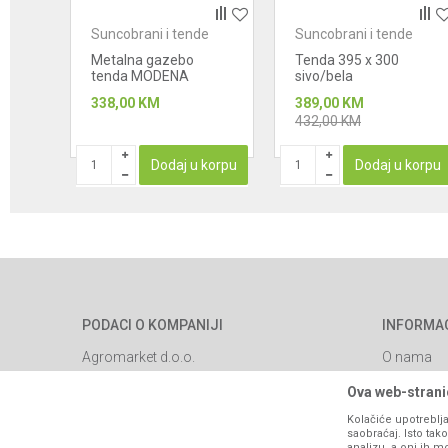
e
Suncobrani i tende
Suncobrani i tende
Metalna gazebo
Tenda 395 x 300
tenda MODENA
sivo/bela
338,00
KM
389,00
KM
432,00
KM
STUPAN
Dodaj u korpu
Dodaj u korpu
PODACI O KOMPANIJI
INFORMA
Agromarket d.o.o.
O nama
Brendovi
Matični broj: 11003826
Ova web-stranic
Katalozi
Kolačiće upotreblja
Adresa: Industrijska zona 2, broj 8B
saobraćaj. Isto ta
Saradnja
76300 Bijeljina
analizu, a oni ih m