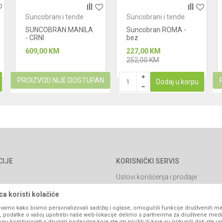
Suncobrani i tende
Suncobrani i tende
SUNCOBRAN MANILA
Suncobran ROMA -
- CRNI
bez
609,00
KM
227,00
KM
252,00
KM
PROIZVOD NIJE DOSTUPAN
Dodaj u korpu
CIJE
KORISNIČKI SERVIS
Uslovi korišćenja i prodaje
Politika privatnosti
a koristi kolačiće
Kako kupiti
vamo kako bismo personalizovali sadržaj i oglase, omogućili funkcije društvenih medi
ko, podatke o vašoj upotrebi naše web-lokacije delimo s partnerima za društvene medi
Isporuka
ogu kombinovati s drugim podacima koje ste im pružili ili koje su prikupili dok ste up