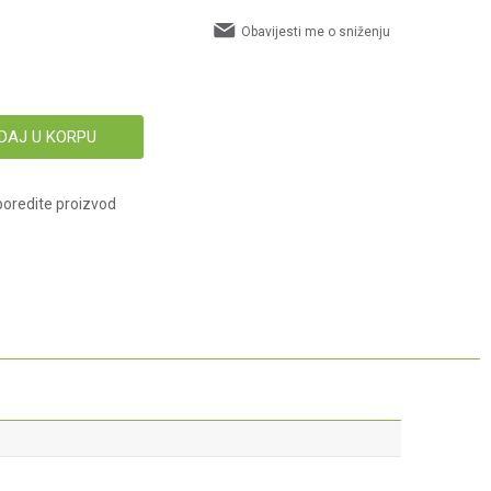
Obavijesti me o sniženju
DAJ U KORPU
oredite proizvod