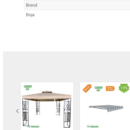
Brend
Boja
Ime/Nadimak
Poruka
10
%
Anti-spam zaštita - izračunajte koliko je 4 + 1 :
POŠALJI