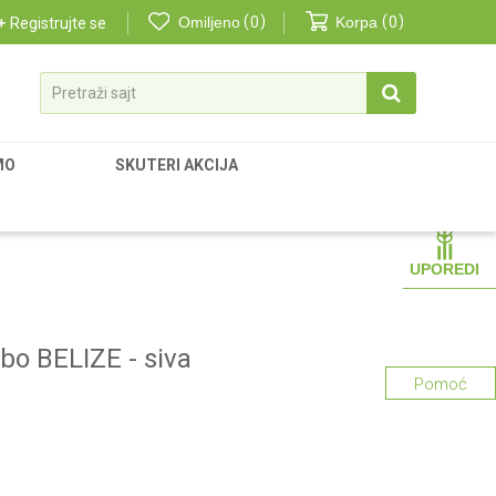
Omiljeno
0
Korpa
0
Registrujte se
Pretraži sajt
MO
SKUTERI AKCIJA
UPOREDI
bo BELIZE - siva
Pomoć