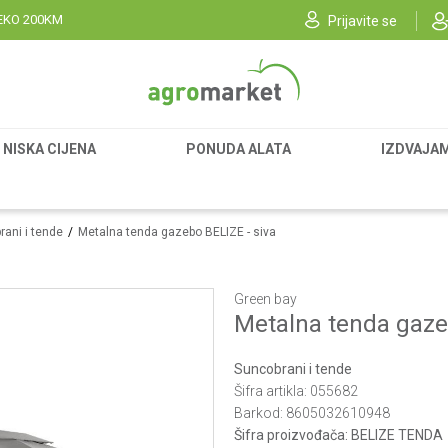
EKO 200KM
Prijavite se
NISKA CIJENA
PONUDA ALATA
IZDVAJA
rani i tende
Metalna tenda gazebo BELIZE - siva
Green bay
Metalna tenda gaze
Suncobrani i tende
Šifra artikla:
055682
Barkod:
8605032610948
Šifra proizvođača:
BELIZE TENDA